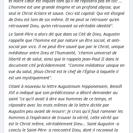
et notre cœur est inquiet tant qu'il ne reposera pas en toi! ...
L'homme est une grande énigme et un profond abysse, que
seul le Christ éclaire et sauve. Ceci est capital: Qui est éloigné
de Dieu est loin de soi même. Et ne peut se retrouver qu'en
retrouvant Dieu, qu'en retrouvant sa véritable identité".
Le Saint-Père a alors dit que dans sa Cité de Dieu, Augustin
rappelle que l'homme est par nature un être social, et anti-
social par vice. Il ne peut être sauvé que par le Christ, unique
médiateur entre Dieu et l'humanité, "chemin universel de
liberté et de salut, ainsi que le rappela Jean-Paul II dans le
document cité précédemment. "Comme médiateur unique en
vue du salut, Jésus-Christ est le chef de l'Église à laquelle il
est uni mystiquement".
Citant à nouveau la lettre Augustinum Hipponensem, Benoît
XVI a indiqué que son prédécesseur a désiré demander au
saint "ce qu'il avait à dire aux hommes de ce temps, et
répondre avec les mots mêmes de la lettre dictée par
Augustin peu avant de mourir: Je crois qu'il faut ramener les
hommes à l'espérance de trouver la vérité, cette vérité qui
est le Christ même, véritablement Dieu... Saint Augustin -a
conclu le Saint-Père- a rencontré Dieu, dont il reconnut la