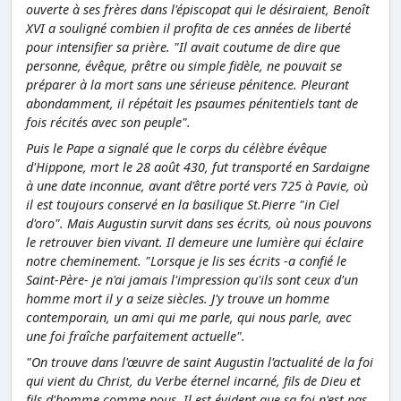
ouverte à ses frères dans l'épiscopat qui le désiraient, Benoît
XVI a souligné combien il profita de ces années de liberté
pour intensifier sa prière. "Il avait coutume de dire que
personne, évêque, prêtre ou simple fidèle, ne pouvait se
préparer à la mort sans une sérieuse pénitence. Pleurant
abondamment, il répétait les psaumes pénitentiels tant de
fois récités avec son peuple".
Puis le Pape a signalé que le corps du célèbre évêque
d'Hippone, mort le 28 août 430, fut transporté en Sardaigne
à une date inconnue, avant d'être porté vers 725 à Pavie, où
il est toujours conservé en la basilique St.Pierre "in Ciel
d'oro". Mais Augustin survit dans ses écrits, où nous pouvons
le retrouver bien vivant. Il demeure une lumière qui éclaire
notre cheminement. "Lorsque je lis ses écrits -a confié le
Saint-Père- je n'ai jamais l'impression qu'ils sont ceux d'un
homme mort il y a seize siècles. J'y trouve un homme
contemporain, un ami qui me parle, qui nous parle, avec
une foi fraîche parfaitement actuelle".
"On trouve dans l'œuvre de saint Augustin l'actualité de la foi
qui vient du Christ, du Verbe éternel incarné, fils de Dieu et
fils d'homme comme nous. Il est évident que sa foi n'est pas