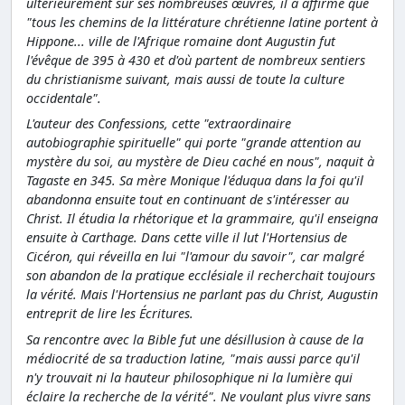
ultérieurement sur ses nombreuses œuvres, il a affirmé que
"tous les chemins de la littérature chrétienne latine portent à
Hippone... ville de l'Afrique romaine dont Augustin fut
l'évêque de 395 à 430 et d'où partent de nombreux sentiers
du christianisme suivant, mais aussi de toute la culture
occidentale".
L'auteur des Confessions, cette "extraordinaire
autobiographie spirituelle" qui porte "grande attention au
mystère du soi, au mystère de Dieu caché en nous", naquit à
Tagaste en 345. Sa mère Monique l'éduqua dans la foi qu'il
abandonna ensuite tout en continuant de s'intéresser au
Christ. Il étudia la rhétorique et la grammaire, qu'il enseigna
ensuite à Carthage. Dans cette ville il lut l'Hortensius de
Cicéron, qui réveilla en lui "l'amour du savoir", car malgré
son abandon de la pratique ecclésiale il recherchait toujours
la vérité. Mais l'Hortensius ne parlant pas du Christ, Augustin
entreprit de lire les Écritures.
Sa rencontre avec la Bible fut une désillusion à cause de la
médiocrité de sa traduction latine, "mais aussi parce qu'il
n'y trouvait ni la hauteur philosophique ni la lumière qui
éclaire la recherche de la vérité". Ne voulant plus vivre sans