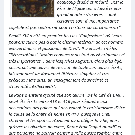
beaucoup étudié et médité. C'est le
Père de l'Église qui a laissé le plus
grand nombre d'œuvres... dont
certaines sont d'une importance
capitale et pas seulement pour l'histoire du christianisme".
Benoît XVI a cité en premier lieu les "Confessions" où "nous
pouvons suivre pas à pas le chemin intérieur de cet homme
extraordinaire et passionné de Dieu". Il a ensuite cité les
"Rétractations" "moins connues mais tout aussi originales et
très importantes... dans lesquelles Augustin, alors plus âgé,
accomplit une œuvre de révision de toute son œuvre écrite,
laissant ainsi un document littéraire singulier et très
précieux mais aussi un enseignement de sincérité et
d'humilité intellectuelle".
Le Pape a ensuite ajouté que son œuvre "De la Cité de Dieu",
avait été écrite entre 413 et 416 pour répondre aux
accusations des païens qui accusaient le christianisme d'être
la cause de la chute de Rome en 410, puisque le Dieu
chrétien et les apôtres n'avaient pu protéger la ville, alors
qu'avec les divinités païennes, Rome était "caput mundi" et
que personne ne pouvait penser qu'elle puisse tomber entre