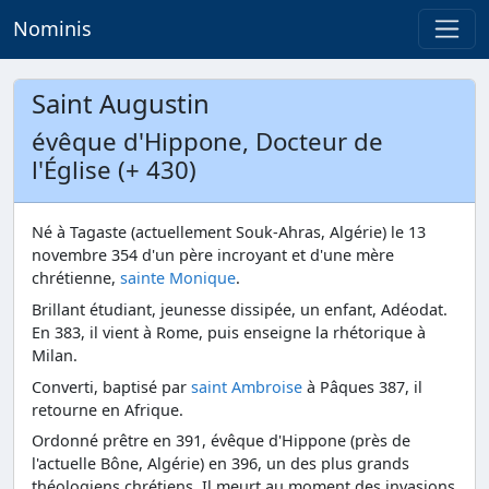
Nominis
Saint Augustin
évêque d'Hippone, Docteur de
l'Église (+ 430)
Né à Tagaste (actuellement Souk-Ahras, Algérie) le 13
novembre 354 d'un père incroyant et d'une mère
chrétienne,
sainte Monique
.
Brillant étudiant, jeunesse dissipée, un enfant, Adéodat.
En 383, il vient à Rome, puis enseigne la rhétorique à
Milan.
Converti, baptisé par
saint Ambroise
à Pâques 387, il
retourne en Afrique.
Ordonné prêtre en 391, évêque d'Hippone (près de
l'actuelle Bône, Algérie) en 396, un des plus grands
théologiens chrétiens. Il meurt au moment des invasions