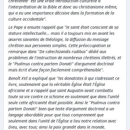
chrétienne" est une vraie introduction culturelle à
l'interprétation de la Bible et donc au christianisme même,
qui a eu une importance décisive dans la formation de la
culture occidentale".
Le Pape a ensuite rappelé que "le saint était conscient de sa
stature intellectuelle... mais il a toujours mis en avant les
œuvres savantes de théologie, la diffusion du message
chrétien aux personnes simples. Cette préoccupation se
remarque dans "De catechizandis rudibus" dédié aux
problèmes de l'instruction de nombreux chrétiens illettrés, et
le "Psalmus contra partem Donati" d'argument doctrinal
mais écrit d'une façon facilement compréhensible".
Benoît XVI a expliqué que "les donatistes à qui s'adressait ce
livre, soutenaient que la véritable Église était l'Église
africaine et a rappelé que saint Augustin avait combattu
toute sa vie contre ce schisme en soutenant que dans l'unité
seule cette africanité était possible. Ainsi le "Psalmus contra
partem Donati" bien que texte d'argument doctrinal a un
langage abordable pour que tous comprennent que
seulement dans l'unité de l'Église a lieu notre relation avec
Dieu, avec tous; ainsi la paix grandit dans le monde.