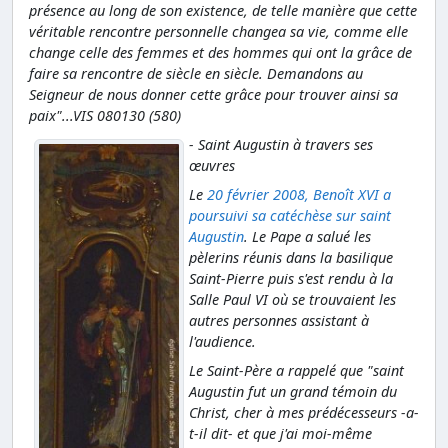
présence au long de son existence, de telle manière que cette
véritable rencontre personnelle changea sa vie, comme elle
change celle des femmes et des hommes qui ont la grâce de
faire sa rencontre de siècle en siècle. Demandons au
Seigneur de nous donner cette grâce pour trouver ainsi sa
paix"...VIS 080130 (580)
- Saint Augustin à travers ses
œuvres
Le
20 février 2008, Benoît XVI a
poursuivi sa catéchèse sur saint
Augustin
. Le Pape a salué les
pèlerins réunis dans la basilique
Saint-Pierre puis s'est rendu à la
Salle Paul VI où se trouvaient les
autres personnes assistant à
l'audience.
Le Saint-Père a rappelé que "saint
Augustin fut un grand témoin du
Christ, cher à mes prédécesseurs -a-
t-il dit- et que j'ai moi-même