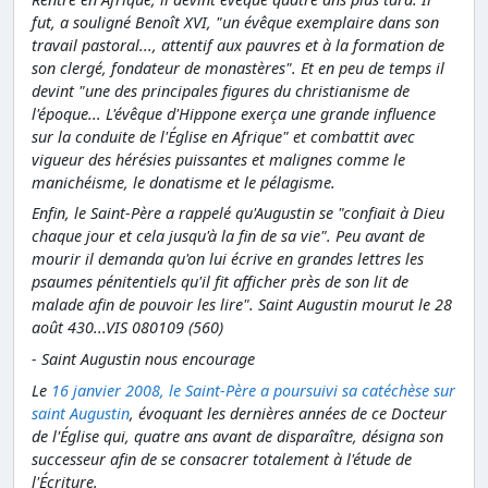
fut, a souligné Benoît XVI, "un évêque exemplaire dans son
travail pastoral..., attentif aux pauvres et à la formation de
son clergé, fondateur de monastères". Et en peu de temps il
devint "une des principales figures du christianisme de
l'époque... L'évêque d'Hippone exerça une grande influence
sur la conduite de l'Église en Afrique" et combattit avec
vigueur des hérésies puissantes et malignes comme le
manichéisme, le donatisme et le pélagisme.
Enfin, le Saint-Père a rappelé qu'Augustin se "confiait à Dieu
chaque jour et cela jusqu'à la fin de sa vie". Peu avant de
mourir il demanda qu'on lui écrive en grandes lettres les
psaumes pénitentiels qu'il fit afficher près de son lit de
malade afin de pouvoir les lire". Saint Augustin mourut le 28
août 430...VIS 080109 (560)
- Saint Augustin nous encourage
Le
16 janvier 2008, le Saint-Père a poursuivi sa catéchèse sur
saint Augustin
, évoquant les dernières années de ce Docteur
de l'Église qui, quatre ans avant de disparaître, désigna son
successeur afin de se consacrer totalement à l'étude de
l'Écriture.