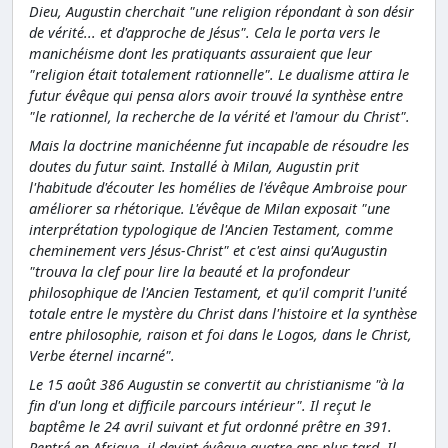
Dieu, Augustin cherchait "une religion répondant à son désir
de vérité... et d'approche de Jésus". Cela le porta vers le
manichéisme dont les pratiquants assuraient que leur
"religion était totalement rationnelle". Le dualisme attira le
futur évêque qui pensa alors avoir trouvé la synthèse entre
"le rationnel, la recherche de la vérité et l'amour du Christ".
Mais la doctrine manichéenne fut incapable de résoudre les
doutes du futur saint. Installé à Milan, Augustin prit
l'habitude d'écouter les homélies de l'évêque Ambroise pour
améliorer sa rhétorique. L'évêque de Milan exposait "une
interprétation typologique de l'Ancien Testament, comme
cheminement vers Jésus-Christ" et c'est ainsi qu'Augustin
"trouva la clef pour lire la beauté et la profondeur
philosophique de l'Ancien Testament, et qu'il comprit l'unité
totale entre le mystère du Christ dans l'histoire et la synthèse
entre philosophie, raison et foi dans le Logos, dans le Christ,
Verbe éternel incarné".
Le 15 août 386 Augustin se convertit au christianisme "à la
fin d'un long et difficile parcours intérieur". Il reçut le
baptême le 24 avril suivant et fut ordonné prêtre en 391.
Rentré en Afrique, il devint évêque quatre ans plus tard. Il