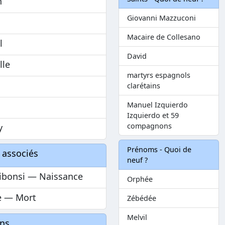
n
Giovanni Mazzuconi
a
Macaire de Collesano
l
David
lle
martyrs espagnols
clarétains
Manuel Izquierdo
Izquierdo et 59
compagnons
y
Prénoms - Quoi de
 associés
neuf ?
ibonsi — Naissance
Orphée
 — Mort
Zébédée
Melvil
ons