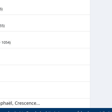
6)
55)
+ 1054)
phaël, Crescence...
spagnole (+ 1936)