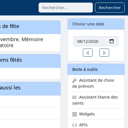
Rechercher
Choisir une date
 de fête
Date
ovembre, Mémoire
atoire
Un jour avant
Un jour aprè
oms fêtés
Boite à outils
Assistant de choix
de prénom
aussi les
Assistant litanie des
saints
Widgets
APIs