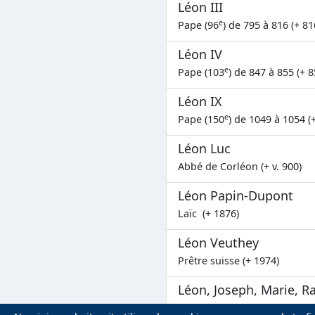
Léon III
e
Pape (96
) de 795 à 816 (+ 81
Léon IV
e
Pape (103
) de 847 à 855 (+ 8
Léon IX
e
Pape (150
) de 1049 à 1054 (
Léon Luc
Abbé de Corléon (+ v. 900)
Léon Papin-Dupont
Laïc (+ 1876)
Léon Veuthey
Prêtre suisse (+ 1974)
Léon, Joseph, Marie, Ra
Martyrs de la guerre civile e