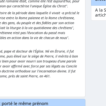
uté romaine était, comme elle l'est aujourd'hui, pour
on qui caractérise l'unique Église du Christ".
A la 
ire de la période dans laquelle il vivait -a précisé le
artic
crise entre la Rome païenne et la Rome chrétienne,
 des gens, du peuple et des fidèles par son action
liait la liturgie à la vie quotidienne des chrétiens",
rétienne n'est pas l'évocation du passé mais
isibles en action dans la vie de chacun de nous".
 pape et docteur de l'Église. Né en Étrurie, il fut
e, puis élevé sur le siège de Pierre, il mérita à bon
si bien pour avoir nourri son troupeau d'une parole
r avoir affirmé avec force par ses légats au Concile
octrine orthodoxe sur l'incarnation divine. Il fut
me, près de saint Pierre, en 461.
nt porté le même prénom