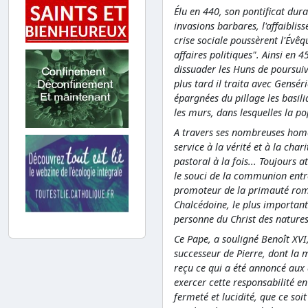
Élu en 440, son pontificat dur
invasions barbares, l'affaiblis
crise sociale poussèrent l'Évê
affaires politiques". Ainsi en 
dissuader les Huns de poursuivr
plus tard il traita avec Gensér
épargnées du pillage les basili
les murs, dans lesquelles la po
A travers ses nombreuses homél
service à la vérité et à la char
pastoral à la fois... Toujours a
le souci de la communion entre 
promoteur de la primauté romai
Chalcédoine, le plus important 
personne du Christ des natures
Ce Pape, a souligné Benoît XVI
successeur de Pierre, dont la m
reçu ce qui a été annoncé aux a
exercer cette responsabilité e
fermeté et lucidité, que ce soi