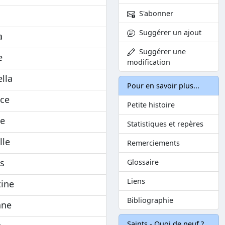
S'abonner
o
Suggérer un ajout
a
Suggérer une
e
modification
lla
Pour en savoir plus...
ice
Petite histoire
ie
Statistiques et repères
lle
Remerciements
is
Glossaire
Liens
tine
Bibliographie
ane
Saints - Quoi de neuf ?