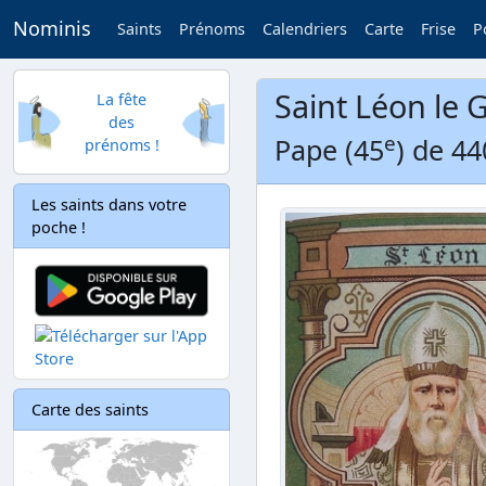
Nominis
Saints
Prénoms
Calendriers
Carte
Frise
P
Saint Léon le 
La fête
des
e
Pape (45
) de 44
prénoms !
Les saints dans votre
poche !
Carte des saints