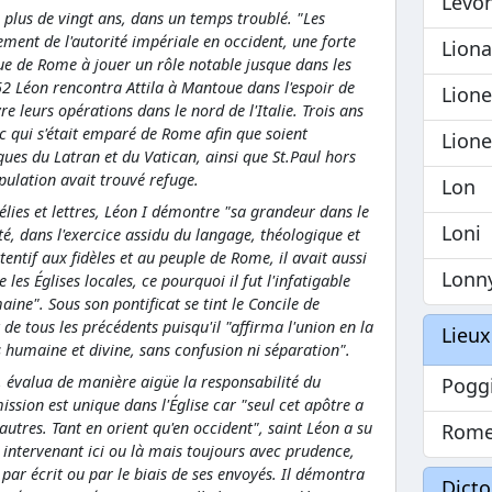
Levo
a plus de vingt ans, dans un temps troublé. "Les
sement de l'autorité impériale en occident, une forte
Lion
que de Rome à jouer un rôle notable jusque dans les
452 Léon rencontra Attila à Mantoue dans l'espoir de
Lione
e leurs opérations dans le nord de l'Italie. Trois ans
ic qui s'était emparé de Rome afin que soient
Lione
ques du Latran et du Vatican, ainsi que St.Paul hors
pulation avait trouvé refuge.
Lon
ies et lettres, Léon I démontre "sa grandeur dans le
Loni
ité, dans l'exercice assidu du langage, théologique et
ttentif aux fidèles et au peuple de Rome, il avait aussi
Lonn
les Églises locales, ce pourquoi il fut l'infatigable
ne". Sous son pontificat se tint le Concile de
de tous les précédents puisqu'il "affirma l'union en la
Lieux
 humaine et divine, sans confusion ni séparation".
, évalua de manière aigüe la responsabilité du
Pogg
ission est unique dans l'Église car "seul cet apôtre a
utres. Tant en orient qu'en occident", saint Léon a su
Rome
n intervenant ici ou là mais toujours avec prudence,
t par écrit ou par le biais de ses envoyés. Il démontra
Dict