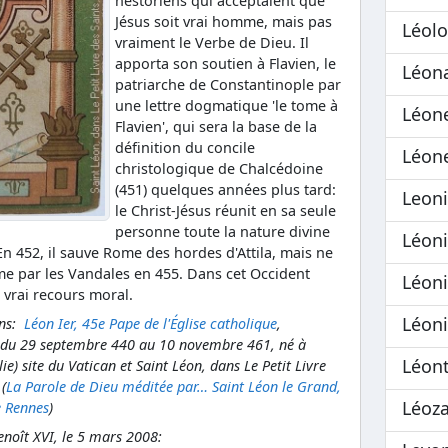
nestoriens qui acceptaient que
Jésus soit vrai homme, mais pas
Léol
vraiment le Verbe de Dieu. Il
apporta son soutien à Flavien, le
Léon
patriarche de Constantinople par
une lettre dogmatique 'le tome à
Léon
Flavien', qui sera la base de la
définition du concile
Léone
christologique de Chalcédoine
(451) quelques années plus tard:
Leon
le Christ-Jésus réunit en sa seule
personne toute la nature divine
Léon
En 452, il sauve Rome des hordes d'Attila, mais ne
e par les Vandales en 455. Dans cet Occident
Léoni
t vrai recours moral.
Léon
ons:
Léon Ier, 45e Pape de l'Église catholique
,
t du 29 septembre 440 au 10 novembre 461, né à
Léon
alie) site du Vatican et Saint Léon, dans Le Petit Livre
 (
La Parole de Dieu méditée par… Saint Léon le Grand,
Léoz
e Rennes
)
noît XVI, le 5 mars 2008: