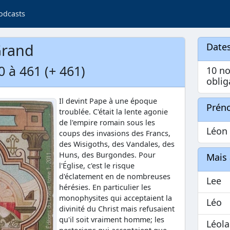
odcasts
Grand
Dates
0 à 461 (+ 461)
10 n
oblig
Il devint Pape à une époque
Prén
troublée. C'était la lente agonie
de l'empire romain sous les
Léon
coups des invasions des Francs,
des Wisigoths, des Vandales, des
Huns, des Burgondes. Pour
Mais 
l'Église, c'est le risque
d'éclatement en de nombreuses
Lee
hérésies. En particulier les
monophysites qui acceptaient la
Léo
divinité du Christ mais refusaient
qu'il soit vraiment homme; les
Léola