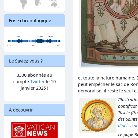
Frise chronologique
Le Saviez-vous ?
3300 abonnés au
et toute la nature humaine. 
compte
Twitter
le 10
peut empêcher le sac de Rom
janvier 2025 !
démoralisé, il reste le seul e
Illustrati
pontifica
A découvrir
Tuscie (It
des Saints
diocèse d
Le pape Be