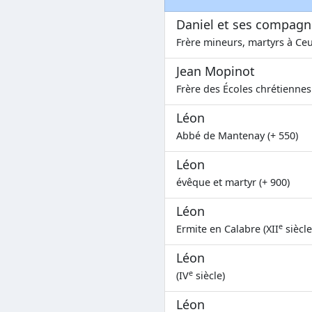
Daniel et ses compag
Frère mineurs, martyrs à Ceu
Jean Mopinot
Frère des Écoles chrétiennes 
Léon
Abbé de Mantenay (+ 550)
Léon
évêque et martyr (+ 900)
Léon
e
Ermite en Calabre (XII
siècle
Léon
e
(IV
siècle)
Léon