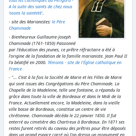
tous les catholiques du Périgord -
A la suite des saints de chez nous
'osons la sainteté'
.
- site des Marianistes:
le Père
Chaminade
- Bienheureux Guillaume-Joseph
Chaminade (1761-1850) Passionné
par l'éducation des jeunes, ce prêtre réfractaire a été à
l'origine de la fondation de la famille marianiste. Jean Paul II
l'a béatifié en 2000.
Témoins - site de l'Église catholique en
France
- "... C'est à la fois la Société de Marie et les Filles de Marie
qui sont issues des Congrégations du Père Chaminade. La
Chapelle de la Madeleine, telle une fontaine, a répandu la
grâce dans toute la ville de Bordeaux et dans le Midi de la
France. Actuellement encore, la Madeleine, dans la vieille
ville basse de Bordeaux, constitue un centre de vie
chrétienne. Chaminade décéda le 22 janvier 1850. Il fut
enterré au cimetière des Chartreux à Bordeaux. En 1871 ses
restes furent retirés du caveau des prêtres pour être déposés
dans un grand espace carré où l'on dressa un monument en