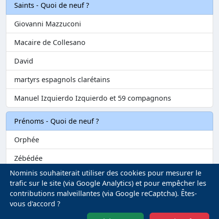
Saints - Quoi de neuf ?
Giovanni Mazzuconi
Macaire de Collesano
David
martyrs espagnols clarétains
Manuel Izquierdo Izquierdo et 59 compagnons
Prénoms - Quoi de neuf ?
Orphée
Zébédée
Nominis souhaiterait utiliser des cookies pour mesurer le
Melvil
trafic sur le site (via Google Analytics) et pour empêcher les
contributions malveillantes (via Google reCaptcha). Êtes-
Matilin
vous d'accord ?
Marie-Fontenelle