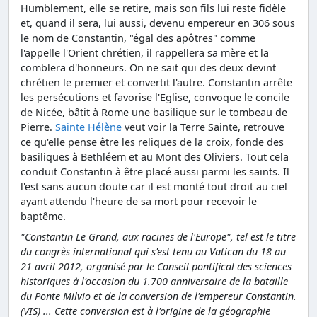
Humblement, elle se retire, mais son fils lui reste fidèle
et, quand il sera, lui aussi, devenu empereur en 306 sous
le nom de Constantin, "égal des apôtres" comme
l'appelle l'Orient chrétien, il rappellera sa mère et la
comblera d'honneurs. On ne sait qui des deux devint
chrétien le premier et convertit l'autre. Constantin arrête
les persécutions et favorise l'Eglise, convoque le concile
de Nicée, bâtit à Rome une basilique sur le tombeau de
Pierre.
Sainte Hélène
veut voir la Terre Sainte, retrouve
ce qu'elle pense être les reliques de la croix, fonde des
basiliques à Bethléem et au Mont des Oliviers. Tout cela
conduit Constantin à être placé aussi parmi les saints. Il
l'est sans aucun doute car il est monté tout droit au ciel
ayant attendu l'heure de sa mort pour recevoir le
baptême.
"Constantin Le Grand, aux racines de l'Europe", tel est le titre
du congrès international qui s'est tenu au Vatican du 18 au
21 avril 2012, organisé par le Conseil pontifical des sciences
historiques à l'occasion du 1.700 anniversaire de la bataille
du Ponte Milvio et de la conversion de l'empereur Constantin.
(VIS) ... Cette conversion est à l'origine de la géographie