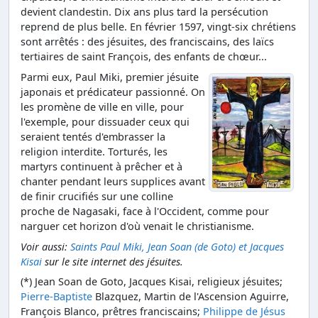
devient clandestin. Dix ans plus tard la persécution
reprend de plus belle. En février 1597, vingt-six chrétiens
sont arrêtés : des jésuites, des franciscains, des laïcs
tertiaires de saint François, des enfants de chœur...
Parmi eux, Paul Miki, premier jésuite
japonais et prédicateur passionné. On
les promène de ville en ville, pour
l'exemple, pour dissuader ceux qui
seraient tentés d'embrasser la
religion interdite. Torturés, les
martyrs continuent à prêcher et à
chanter pendant leurs supplices avant
de finir crucifiés sur une colline
proche de Nagasaki, face à l'Occident, comme pour
narguer cet horizon d'où venait le christianisme.
Voir aussi:
Saints Paul Miki, Jean Soan (de Goto) et Jacques
Kisai
sur le site internet des jésuites.
(*) Jean Soan de Goto, Jacques Kisai, religieux jésuites;
Pierre-Baptiste
Blazquez, Martin de l'Ascension Aguirre,
François Blanco, prêtres franciscains;
Philippe de Jésus