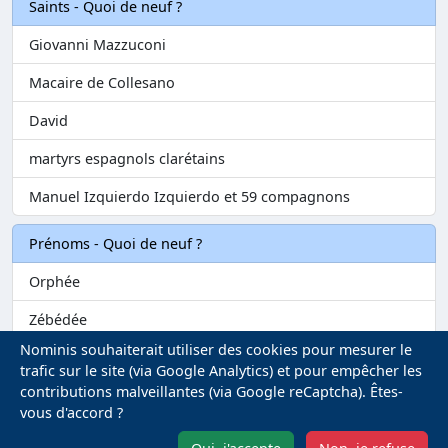
Saints - Quoi de neuf ?
Giovanni Mazzuconi
Macaire de Collesano
David
martyrs espagnols clarétains
Manuel Izquierdo Izquierdo et 59 compagnons
Prénoms - Quoi de neuf ?
Orphée
Zébédée
Nominis souhaiterait utiliser des cookies pour mesurer le
Melvil
trafic sur le site (via Google Analytics) et pour empêcher les
contributions malveillantes (via Google reCaptcha). Êtes-
Matilin
vous d'accord ?
Marie-Fontenelle