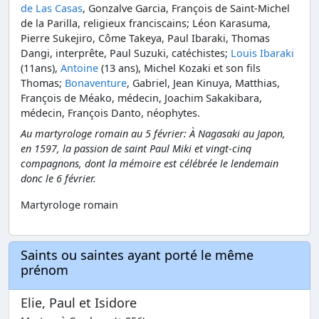
de Las Casas
, Gonzalve Garcia, François de Saint-Michel
de la Parilla, religieux franciscains; Léon Karasuma,
Pierre Sukejiro, Côme Takeya, Paul Ibaraki, Thomas
Dangi, interprête, Paul Suzuki, catéchistes;
Louis Ibaraki
(11ans),
Antoine
(13 ans), Michel Kozaki et son fils
Thomas;
Bonaventure
, Gabriel, Jean Kinuya, Matthias,
François de Méako, médecin, Joachim Sakakibara,
médecin, François Danto, néophytes.
Au martyrologe romain au 5 février: À Nagasaki au Japon,
en 1597, la passion de saint Paul Miki et vingt-cinq
compagnons, dont la mémoire est célébrée le lendemain
donc le 6 février.
Martyrologe romain
Saints ou saintes ayant porté le même
prénom
Elie, Paul et Isidore