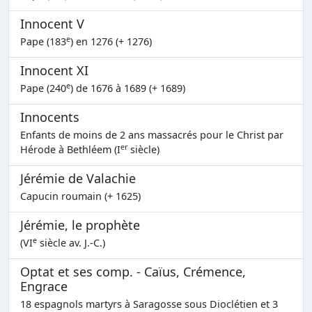
Innocent V
e
Pape (183
) en 1276 (+ 1276)
Innocent XI
e
Pape (240
) de 1676 à 1689 (+ 1689)
Innocents
Enfants de moins de 2 ans massacrés pour le Christ par
er
Hérode à Bethléem (I
siècle)
Jérémie de Valachie
Capucin roumain (+ 1625)
Jérémie, le prophète
e
(VI
siècle av. J.-C.)
Optat et ses comp. - Caïus, Crémence,
Engrace
18 espagnols martyrs à Saragosse sous Dioclétien et 3