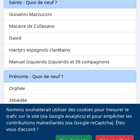
Saints - Quoi de neuf ?
Giovanni Mazzuconi
Macaire de Collesano
David
martyrs espagnols clarétains
Manuel Izquierdo Izquierdo et 59 compagnons
Prénoms - Quoi de neuf ?
Orphée
Zébédée
Nominis souhaiterait utiliser des cookies pour mesurer le
Melvil
trafic sur le site (via Google Analytics) et pour empêcher les
contributions malveillantes (via Google reCaptcha). Êtes-
Matilin
vous d'accord ?
Marie-Fontenelle