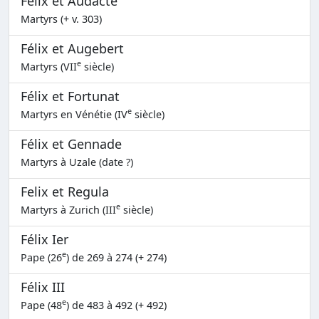
Félix et Audacte
Martyrs (+ v. 303)
Félix et Augebert
e
Martyrs (VII
siècle)
Félix et Fortunat
e
Martyrs en Vénétie (IV
siècle)
Félix et Gennade
Martyrs à Uzale (date ?)
Felix et Regula
e
Martyrs à Zurich (III
siècle)
Félix Ier
e
Pape (26
) de 269 à 274 (+ 274)
Félix III
e
Pape (48
) de 483 à 492 (+ 492)