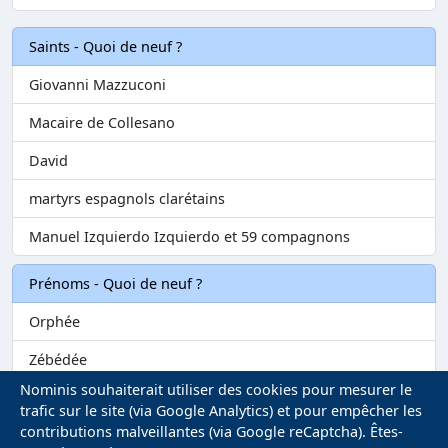
Saints - Quoi de neuf ?
Giovanni Mazzuconi
Macaire de Collesano
David
martyrs espagnols clarétains
Manuel Izquierdo Izquierdo et 59 compagnons
Prénoms - Quoi de neuf ?
Orphée
Zébédée
Nominis souhaiterait utiliser des cookies pour mesurer le
Melvil
trafic sur le site (via Google Analytics) et pour empêcher les
contributions malveillantes (via Google reCaptcha). Êtes-
Matilin