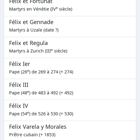
Félix et Fortunat
e
Martyrs en Vénétie (IV
siècle)
Félix et Gennade
Martyrs à Uzale (date ?)
Felix et Regula
e
Martyrs à Zurich (III
siècle)
Félix Ier
e
Pape (26
) de 269 à 274 (+ 274)
Félix III
e
Pape (48
) de 483 à 492 (+ 492)
Félix IV
e
Pape (54
) de 526 à 530 (+ 530)
Felix Varela y Morales
Prêtre cubain (+ 1853)