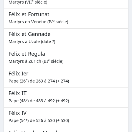
e
Martyrs (VII
siècle)
Félix et Fortunat
e
Martyrs en Vénétie (IV
siècle)
Félix et Gennade
Martyrs à Uzale (date ?)
Felix et Regula
e
Martyrs à Zurich (III
siècle)
Félix Ier
e
Pape (26
) de 269 à 274 (+ 274)
Félix III
e
Pape (48
) de 483 à 492 (+ 492)
Félix IV
e
Pape (54
) de 526 à 530 (+ 530)