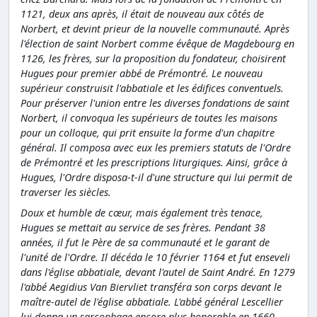
1121, deux ans après, il était de nouveau aux côtés de
Norbert, et devint prieur de la nouvelle communauté. Après
l'élection de saint Norbert comme évêque de Magdebourg en
1126, les frères, sur la proposition du fondateur, choisirent
Hugues pour premier abbé de Prémontré. Le nouveau
supérieur construisit l'abbatiale et les édifices conventuels.
Pour préserver l'union entre les diverses fondations de saint
Norbert, il convoqua les supérieurs de toutes les maisons
pour un colloque, qui prit ensuite la forme d'un chapitre
général. Il composa avec eux les premiers statuts de l'Ordre
de Prémontré et les prescriptions liturgiques. Ainsi, grâce à
Hugues, l'Ordre disposa-t-il d'une structure qui lui permit de
traverser les siècles.
Doux et humble de cœur, mais également très tenace,
Hugues se mettait au service de ses frères. Pendant 38
années, il fut le Père de sa communauté et le garant de
l'unité de l'Ordre. Il décéda le 10 février 1164 et fut enseveli
dans l'église abbatiale, devant l'autel de Saint André. En 1279
l'abbé Aegidius Van Biervliet transféra son corps devant le
maître-autel de l'église abbatiale. L'abbé général Lescellier
lui donna un sarcophage encore plus honorable en 1660.