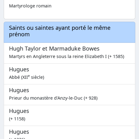
Martyrologe romain
Saints ou saintes ayant porté le même
prénom
Hugh Taylor et Marmaduke Bowes
Martyrs en Angleterre sous la reine Elizabeth I (+ 1585)
Hugues
e
Abbé (XII
siècle)
Hugues
Prieur du monastère d'Anzy-le-Duc (+ 928)
Hugues
(+ 1158)
Hugues