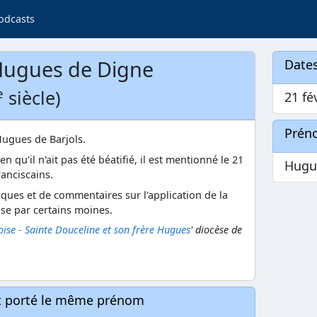
odcasts
Hugues de Digne
Dates
e
siècle)
21 fé
Prén
ugues de Barjols.
ien qu'il n'ait pas été béatifié, il est mentionné le 21
Hugu
ranciscains.
itiques et de commentaires sur l'application de la
ise par certains moines.
oise - Sainte Douceline et son frère Hugues
' diocèse de
nt porté le même prénom