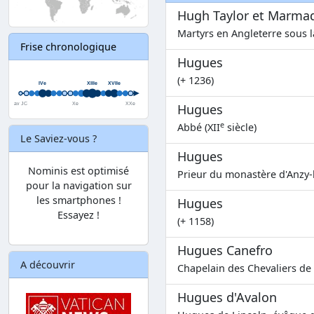
Hugh Taylor et Marma
Martyrs en Angleterre sous la
Frise chronologique
Hugues
(+ 1236)
Hugues
e
Abbé (XII
siècle)
Le Saviez-vous ?
Hugues
Nominis est optimisé
Prieur du monastère d'Anzy-l
pour la navigation sur
les smartphones !
Hugues
Essayez !
(+ 1158)
Hugues Canefro
A découvrir
Chapelain des Chevaliers de 
Hugues d'Avalon