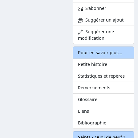
S'abonner
Suggérer un ajout
Suggérer une
modification
Pour en savoir plus...
Petite histoire
Statistiques et repères
Remerciements
Glossaire
Liens
Bibliographie
Saints - Quoi de neuf ?