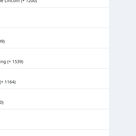
e Lincoln (+ 1200)
09)
ng (+ 1539)
(+ 1164)
0)