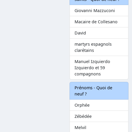
Giovanni Mazzuconi
Macaire de Collesano
David
martyrs espagnols
clarétains
Manuel Izquierdo
Izquierdo et 59
compagnons
Prénoms - Quoi de
neuf ?
Orphée
Zébédée
Melvil