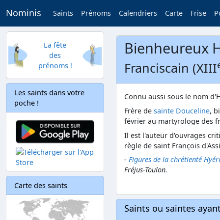
Nominis
Saints
Prénoms
Calendriers
Carte
Frise
P
Bienheureux 
La fête
des
Franciscain (XIII
prénoms !
Les saints dans votre
Connu aussi sous le nom d'H
poche !
Frère de
sainte Douceline
, b
février au martyrologe des f
Il est l'auteur d'ouvrages cr
règle de saint François d'Ass
-
Figures de la chrétienté Hyér
Fréjus-Toulon.
Carte des saints
Saints ou saintes aya