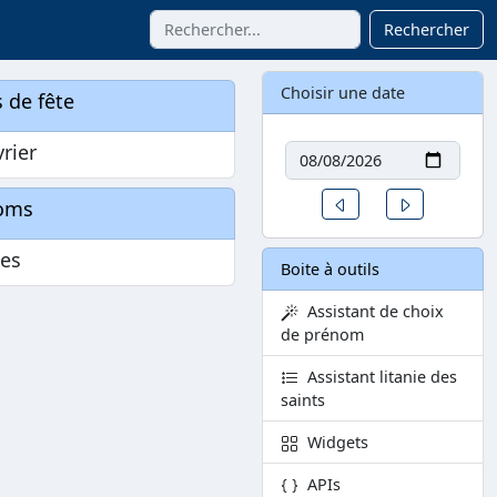
Rechercher
Choisir une date
 de fête
Date
vrier
Un jour avant
Un jour aprè
oms
es
Boite à outils
Assistant de choix
de prénom
Assistant litanie des
saints
Widgets
APIs