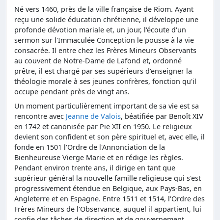
Né vers 1460, près de la ville française de Riom. Ayant
reçu une solide éducation chrétienne, il développe une
profonde dévotion mariale et, un jour, l'écoute d'un
sermon sur l'Immaculée Conception le pousse à la vie
consacrée. Il entre chez les Frères Mineurs Observants
au couvent de Notre-Dame de Lafond et, ordonné
prêtre, il est chargé par ses supérieurs d'enseigner la
théologie morale à ses jeunes confrères, fonction qu'il
occupe pendant près de vingt ans.
Un moment particulièrement important de sa vie est sa
rencontre avec
Jeanne de Valois
, béatifiée par Benoît XIV
en 1742 et canonisée par Pie XII en 1950. Le religieux
devient son confident et son père spirituel et, avec elle, il
fonde en 1501 l'Ordre de l'Annonciation de la
Bienheureuse Vierge Marie et en rédige les règles.
Pendant environ trente ans, il dirige en tant que
supérieur général la nouvelle famille religieuse qui s'est
progressivement étendue en Belgique, aux Pays-Bas, en
Angleterre et en Espagne. Entre 1511 et 1514, l'Ordre des
Frères Mineurs de l'Observance, auquel il appartient, lui
confie des tâches de direction et de gouvernement.