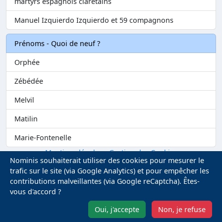
martyrs espagnols clarétains
Manuel Izquierdo Izquierdo et 59 compagnons
Prénoms - Quoi de neuf ?
Orphée
Zébédée
Melvil
Matilin
Marie-Fontenelle
Mentions légales
-
Gestion des Cookies
Nominis souhaiterait utiliser des cookies pour mesurer le
trafic sur le site (via Google Analytics) et pour empêcher les
contributions malveillantes (via Google reCaptcha). Êtes-
vous d'accord ?
Oui, j'accepte
Non, je refuse