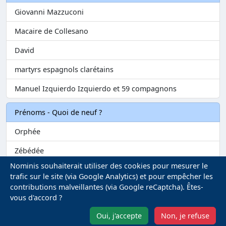
Giovanni Mazzuconi
Macaire de Collesano
David
martyrs espagnols clarétains
Manuel Izquierdo Izquierdo et 59 compagnons
Prénoms - Quoi de neuf ?
Orphée
Zébédée
Nominis souhaiterait utiliser des cookies pour mesurer le
Melvil
trafic sur le site (via Google Analytics) et pour empêcher les
contributions malveillantes (via Google reCaptcha). Êtes-
Matilin
vous d'accord ?
Marie-Fontenelle
Oui, j'accepte
Non, je refuse
Mentions légales
-
Gestion des Cookies