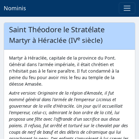
Nominis
Saint Théodore le Stratélate
e
Martyr à Héraclée (IV
siècle)
Martyr à Héraclée, capitale de la province du Pont.
Général dans l'armée impériale, il était chrétien et
n'hésitait pas à le faire paraître. Il fut condamné à la
peine du feu pour avoir mis le feu au temple de la
déesse Amasée.
Autre version: Originaire de la région d'Amasée, il fut
nommé général dans l'armée de l'empereur Licinius et
gouverneur de la ville d'Héraclée. Un jour qu'il accueillait
l'empereur, celui-ci, admirant le bon ordre de la cité, lui
proposa une fête avec l'offrande d'un sacrifice aux dieux
païens. Il refusa, fut arrêté et torturé sur le chevalet par des
coups de nerf de bœuf et des débris de céramique qui lui
arrachaient la peau. Des enfants s'amusèrent à lui crever les