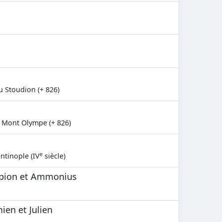
Stoudion (+ 826)
 Mont Olympe (+ 826)
e
ntinople (IV
siècle)
apion et Ammonius
en et Julien