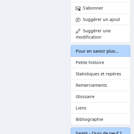
S'abonner
Suggérer un ajout
Suggérer une
modification
Pour en savoir plus...
Petite histoire
Statistiques et repères
Remerciements
Glossaire
Liens
Bibliographie
Saints - Quoi de neuf ?