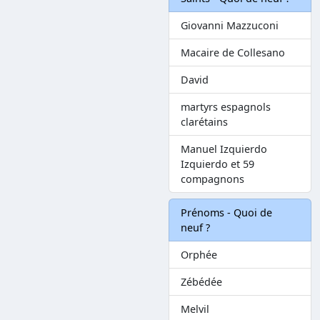
Giovanni Mazzuconi
Macaire de Collesano
David
martyrs espagnols
clarétains
Manuel Izquierdo
Izquierdo et 59
compagnons
Prénoms - Quoi de
neuf ?
Orphée
Zébédée
Melvil