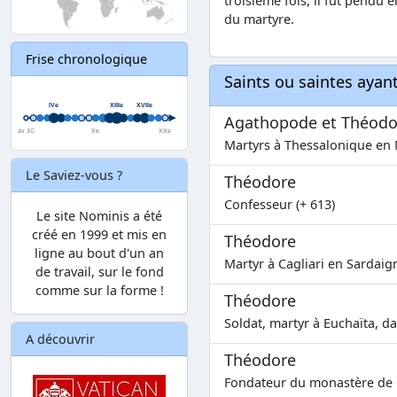
troisième fois, il fut pendu 
du martyre.
Frise chronologique
Saints ou saintes aya
Agathopode et Théodo
Martyrs à Thessalonique en 
Le Saviez-vous ?
Théodore
Confesseur (+ 613)
Le site Nominis a été
créé en 1999 et mis en
Théodore
ligne au bout d'un an
Martyr à Cagliari en Sardaign
de travail, sur le fond
comme sur la forme !
Théodore
Soldat, martyr à Euchaïta, dan
A découvrir
Théodore
Fondateur du monastère de 