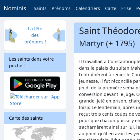
Nominis
Saints
Prénoms
Calendriers
Carte
Frise
P
Saint Théodor
La fête
des
Martyr (+ 1795)
prénoms !
Les saints dans votre
Il travaillait à Constantinop
poche !
dans le palais du sultan Mah
l'entraînèrent à renier le Chr
jeunesse, il fut réconcilié p
jeudi de la première semaine
conversion devant le juge. On
grande. Jeté en prison, chargé
loisir. Le lendemain, après u
reçut trois cents coups de ve
Carte des saints
pour que chacun puisse y en
s'acharnèrent ainsi sur lui, 
au point qu'il en avait les y