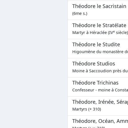
Théodore le Sacristain
(6me s.)
Théodore le Stratélate
e
Martyr à Héraclée (IV
siècle)
Théodore le Studite
Higoumène du monastère du 
Théodore Studios
Moine à Saccoudion près du
Théodore Trichinas
Confesseur - moine à Consta
Théodore, Irénée, Sér
Martyrs (+ 310)
Théodore, Océan, Ammi