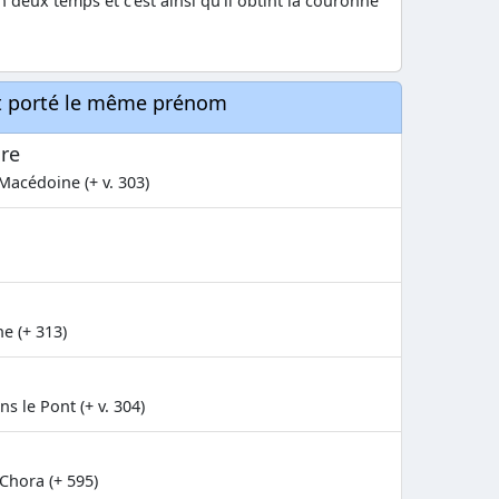
en deux temps et c'est ainsi qu'il obtint la couronne
nt porté le même prénom
re
Macédoine (+ v. 303)
e (+ 313)
s le Pont (+ v. 304)
Chora (+ 595)