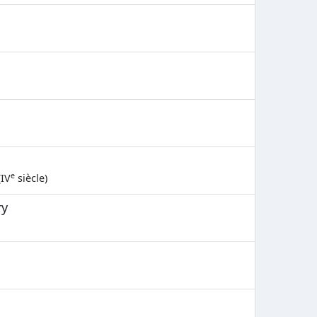
e
(IV
siècle)
ry