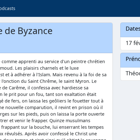
odcasts
e de Byzance
Dates
17 fé
Prén
le comme apprenti au service d'un peintre chrétien
moud. Les plaisirs charnels et le luxe
Théo
ist et à adhérer à l'Islam. Mais revenu à la foi de sa
ar l'onction du Saint Chrême, le saint Myron. Le
 de Carême, il confessa avec hardiesse sa
 le prit pour un fou, tant son exaltation était
 de fers, on laissa les geôliers le fouetter tout à
ne nouvelle comparution, il revint en prison où il
rges sur les pieds, puis on laissa la porte ouverte
trer et venir le frapper. Quinze musulmans
le frappant sur la bouche, lui enserrant les tempes
eux révulsés. Après avoir confessé le Christ une