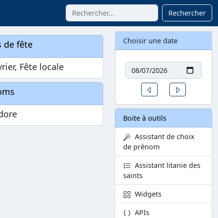
Rechercher
Choisir une date
 de fête
Date
vrier, Fête locale
Un jour avant
Un jour aprè
oms
dore
Boite à outils
Assistant de choix
de prénom
Assistant litanie des
saints
Widgets
APIs