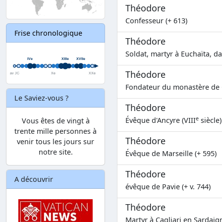
Théodore
Confesseur (+ 613)
Frise chronologique
Théodore
Soldat, martyr à Euchaïta, dan
Théodore
Fondateur du monastère de 
Le Saviez-vous ?
Théodore
e
Évêque d'Ancyre (VIII
siècle)
Vous êtes de vingt à
trente mille personnes à
Théodore
venir tous les jours sur
notre site.
Évêque de Marseille (+ 595)
Théodore
A découvrir
évêque de Pavie (+ v. 744)
Théodore
Martyr à Cagliari en Sardaign