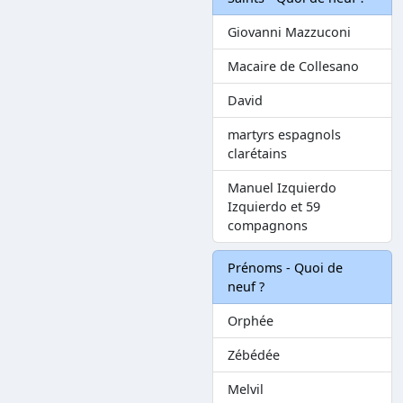
Giovanni Mazzuconi
Macaire de Collesano
David
martyrs espagnols
clarétains
Manuel Izquierdo
Izquierdo et 59
compagnons
Prénoms - Quoi de
neuf ?
Orphée
Zébédée
Melvil