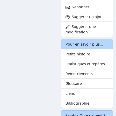
S'abonner
Suggérer un ajout
Suggérer une
modification
Pour en savoir plus...
Petite histoire
Statistiques et repères
Remerciements
Glossaire
Liens
Bibliographie
Saints - Quoi de neuf ?