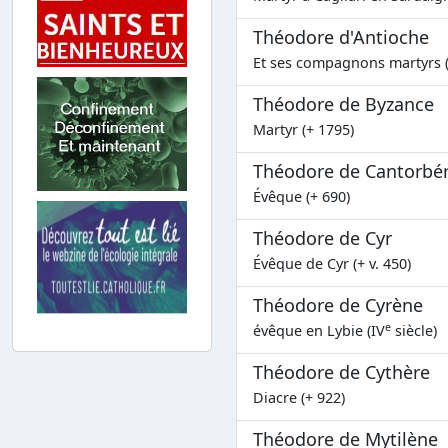
Théodore d'Antioche
Et ses compagnons martyrs 
Théodore de Byzance
Martyr (+ 1795)
Théodore de Cantorbé
Évêque (+ 690)
Théodore de Cyr
Évêque de Cyr (+ v. 450)
Théodore de Cyrène
e
évêque en Lybie (IV
siècle)
Théodore de Cythère
Diacre (+ 922)
Théodore de Mytilène