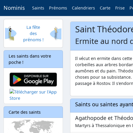
Nominis
Saints
Prénoms
Calendriers
Carte
Frise
P
Saint Théodor
La fête
des
Ermite au nord 
prénoms !
Les saints dans votre
Il vécut en ermite dans cett
poche !
corbeilles aux arbres bordan
aumônes et du pain. Théodor
choses pour sa subsistance.
passage à Rostov. Il s'endorm
Saints ou saintes aya
Carte des saints
Agathopode et Théodo
Martyrs à Thessalonique en 