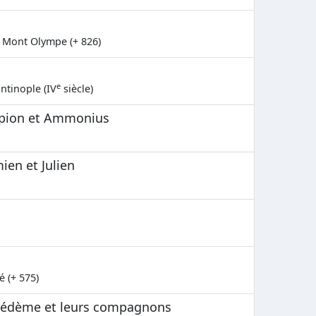
 Mont Olympe (+ 826)
e
ntinople (IV
siècle)
apion et Ammonius
en et Julien
 (+ 575)
nédème et leurs compagnons