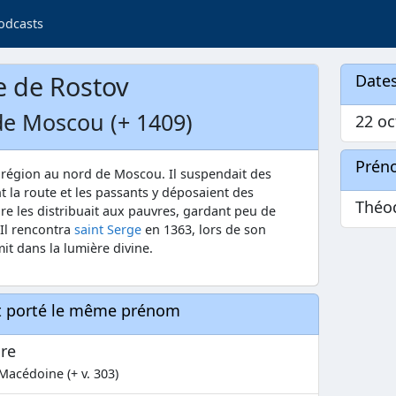
odcasts
e de Rostov
Dates
de Moscou (+ 1409)
22 oc
Prén
e région au nord de Moscou. Il suspendait des
t la route et les passants y déposaient des
Théo
e les distribuait aux pauvres, gardant peu de
 Il rencontra
saint Serge
en 1363, lors de son
it dans la lumière divine.
nt porté le même prénom
re
Macédoine (+ v. 303)