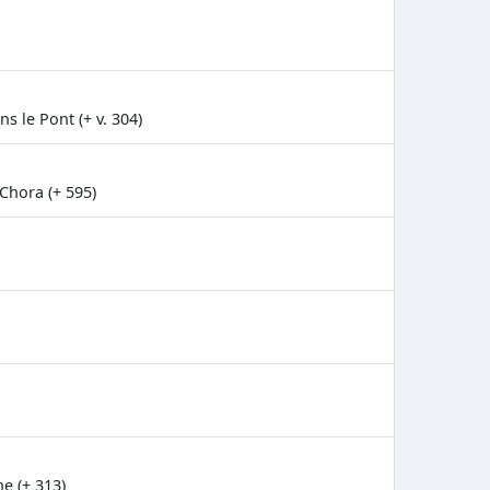
s le Pont (+ v. 304)
Chora (+ 595)
e (+ 313)