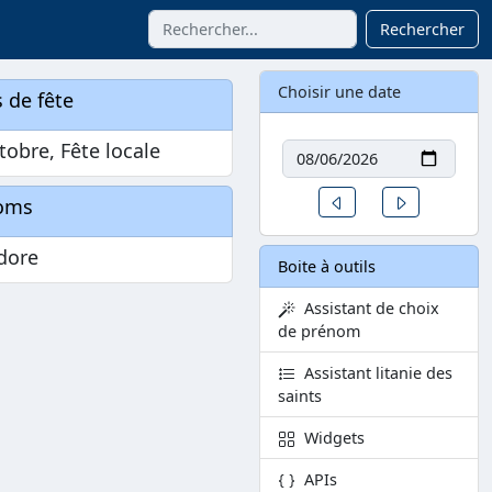
Rechercher
Choisir une date
 de fête
Date
tobre, Fête locale
Un jour avant
Un jour aprè
oms
dore
Boite à outils
Assistant de choix
de prénom
Assistant litanie des
saints
Widgets
APIs