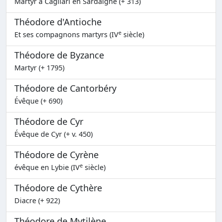
Martyr à Cagliari en Sardaigne (+ 313)
Théodore d'Antioche
e
Et ses compagnons martyrs (IV
siècle)
Théodore de Byzance
Martyr (+ 1795)
Théodore de Cantorbéry
Évêque (+ 690)
Théodore de Cyr
Évêque de Cyr (+ v. 450)
Théodore de Cyrène
e
évêque en Lybie (IV
siècle)
Théodore de Cythère
Diacre (+ 922)
Théodore de Mytilène