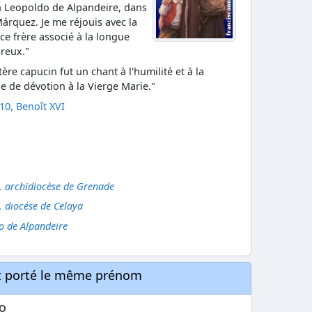
n Leopoldo de Alpandeire, dans
Márquez. Je me réjouis avec la
 ce frère associé à la longue
ureux."
ère capucin fut un chant à l'humilité et à la
e de dévotion à la Vierge Marie."
0, Benoît XVI
, archidiocèse de Grenade
, diocése de Celaya
do de Alpandeire
nt porté le même prénom
o