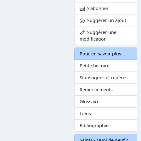
S'abonner
Suggérer un ajout
Suggérer une
modification
Pour en savoir plus...
Petite histoire
Statistiques et repères
Remerciements
Glossaire
Liens
Bibliographie
Saints - Quoi de neuf ?