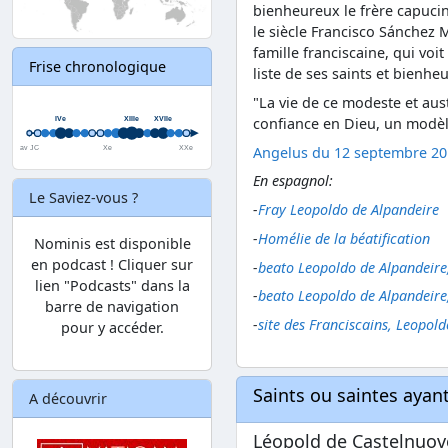
bienheureux le frère capuci
le siècle Francisco Sánchez 
famille franciscaine, qui voit
Frise chronologique
liste de ses saints et bienhe
"La vie de ce modeste et aust
confiance en Dieu, un modèl
Angelus du 12 septembre 201
En espagnol:
Le Saviez-vous ?
-
Fray Leopoldo de Alpandeire
-
Homélie de la béatification
Nominis est disponible
en podcast ! Cliquer sur
-
beato Leopoldo de Alpandeire
lien "Podcasts" dans la
-
beato Leopoldo de Alpandeire
barre de navigation
-
site des Franciscains, Leopol
pour y accéder.
Saints ou saintes aya
A découvrir
Léopold de Castelnuov