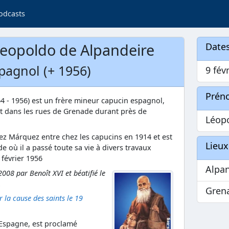
odcasts
eopoldo de Alpandeire
Dates
pagnol (+ 1956)
9 fév
Prén
4 - 1956) est un frère mineur capucin espagnol,
 dans les rues de Grenade durant près de
Léop
ez Márquez entre chez les capucins en 1914 et est
Lieux
e où il a passé toute sa vie à divers travaux
 février 1956
Alpa
008 par Benoît XVI et béatifié le
.
Gren
 la cause des saints le 19
 Espagne, est proclamé