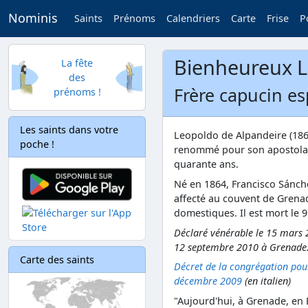
Nominis
Saints
Prénoms
Calendriers
Carte
Frise
P
Bienheureux L
La fête
des
Frère capucin es
prénoms !
Les saints dans votre
Leopoldo de Alpandeire (186
poche !
renommé pour son apostolat
quarante ans.
Né en 1864, Francisco Sánch
affecté au couvent de Grenad
domestiques. Il est mort le 9
Déclaré vénérable le 15 mars 2
12 septembre 2010 à Grenade
Carte des saints
Décret de la congrégation pour
décembre 2009
(en italien)
"Aujourd'hui, à Grenade, en