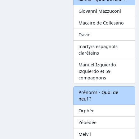
Giovanni Mazzuconi
Macaire de Collesano
David
martyrs espagnols
clarétains
Manuel Izquierdo
Izquierdo et 59
compagnons
Prénoms - Quoi de
neuf ?
Orphée
Zébédée
Melvil