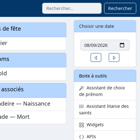
Rechercher
Choisir une date
 de fête
Date
rier
Un jour avant
Un jour aprè
oms
old
Boite à outils
Assistant de choix
 associés
de prénom
ndeire — Naissance
Assistant litanie des
saints
ade — Mort
Widgets
APIs