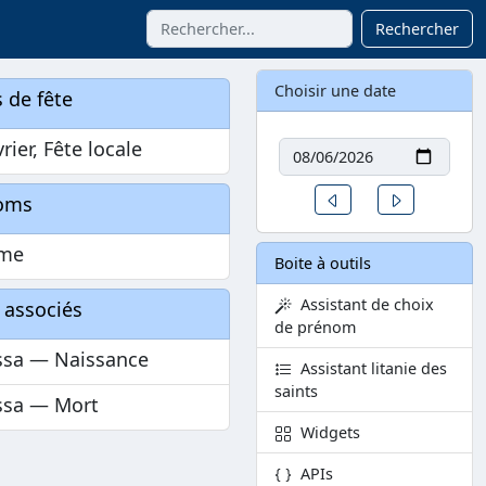
Rechercher
Choisir une date
 de fête
Date
vrier, Fête locale
Un jour avant
Un jour aprè
oms
me
Boite à outils
Assistant de choix
 associés
de prénom
ssa — Naissance
Assistant litanie des
saints
ssa — Mort
Widgets
APIs