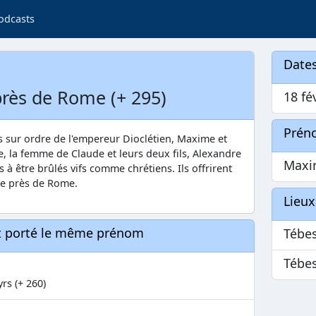
odcasts
Dates
près de Rome (+ 295)
18 fé
Prén
és sur ordre de l'empereur Dioclétien, Maxime et
, la femme de Claude et leurs deux fils, Alexandre
Maxi
à être brûlés vifs comme chrétiens. Ils offrirent
tie près de Rome.
Lieux
nt porté le même prénom
Tébe
Tébe
rs (+ 260)