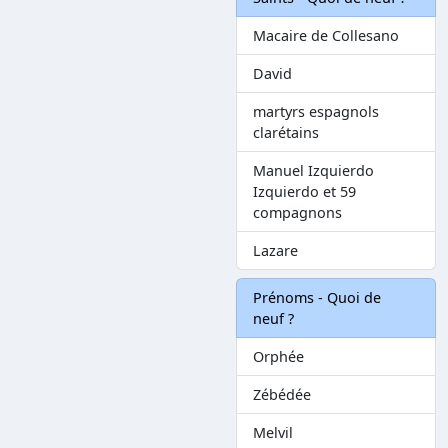
Macaire de Collesano
David
martyrs espagnols
clarétains
Manuel Izquierdo
Izquierdo et 59
compagnons
Lazare
Prénoms - Quoi de
neuf ?
Orphée
Zébédée
Melvil