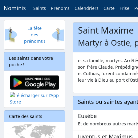
Nominis
Saints
Prénoms
Calendriers
Carte
Frise
P
Saint Maxime
La fête
des
Martyr à Ostie, 
prénoms !
Les saints dans votre
et sa famille, martyrs. Arrêt
poche !
son frère Claude, Prépédigne
et Cuthias, furent condamnés 
leur vie à Dieu au port d'Os
Saints ou saintes aya
Eusèbe
Carte des saints
Et de nombreux autres marty
Juventus et Maximus