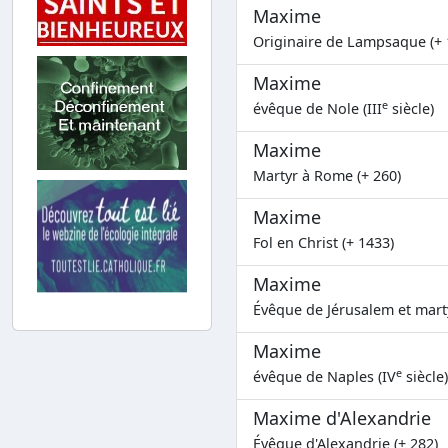
Maxime
Originaire de Lampsaque (+ 
Maxime
e
évêque de Nole (III
siècle)
Maxime
Martyr à Rome (+ 260)
Maxime
Fol en Christ (+ 1433)
Maxime
Évêque de Jérusalem et marty
Maxime
e
évêque de Naples (IV
siècle)
Maxime d'Alexandrie
Évêque d'Alexandrie (+ 282)