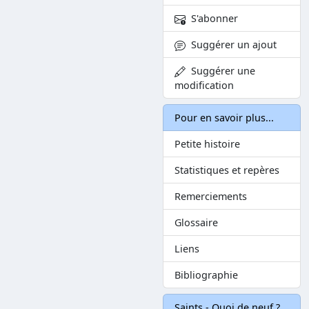
S'abonner
Suggérer un ajout
Suggérer une
modification
Pour en savoir plus...
Petite histoire
Statistiques et repères
Remerciements
Glossaire
Liens
Bibliographie
Saints - Quoi de neuf ?