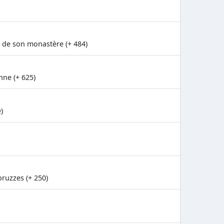
 de son monastère (+ 484)
ne (+ 625)
)
bruzzes (+ 250)