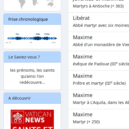
Martyrs à Antioche (+ 363)
Libérat
Frise chronologique
Abbé martyr avec six moines
Maxime
Abbé d'un monastère de Vien
Maxime
Le Saviez-vous ?
e
évêque de Padoue (III
siècle
les prénoms, les saints
Maxime
qu'ainsi l'on
redécouvre...
e
Prêtre et martyr (III
siècle)
Maxime
A découvrir
Martyr à L'Aquila, dans les A
Maxime
Martyr (+ 250)