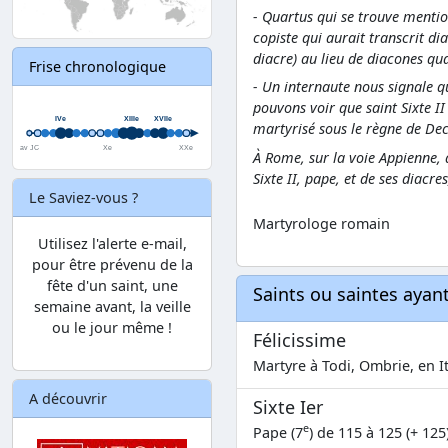
- Quartus qui se trouve mentio
copiste qui aurait transcrit d
diacre) au lieu de diacones qua
Frise chronologique
- Un internaute nous signale q
pouvons voir que saint Sixte II
martyrisé sous le règne de Dec
À Rome, sur la voie Appienne, a
Sixte II, pape, et de ses diacr
Le Saviez-vous ?
Martyrologe romain
Utilisez l'alerte e-mail,
pour être prévenu de la
fête d'un saint, une
Saints ou saintes aya
semaine avant, la veille
ou le jour même !
Félicissime
Martyre à Todi, Ombrie, en It
A découvrir
Sixte Ier
e
Pape (7
) de 115 à 125 (+ 125