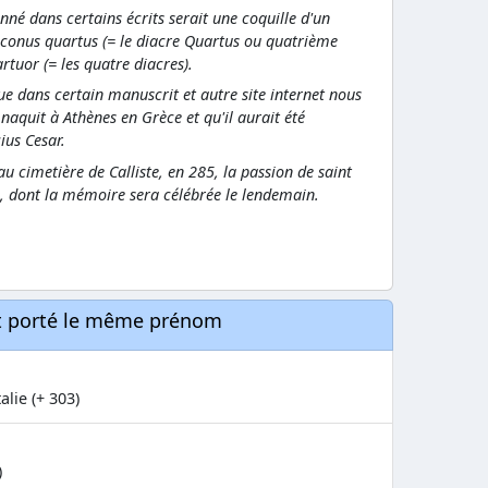
nné dans certains écrits serait une coquille d'un
iaconus quartus (= le diacre Quartus ou quatrième
rtuor (= les quatre diacres).
ue dans certain manuscrit et autre site internet nous
 naquit à Athènes en Grèce et qu'il aurait été
ius Cesar.
u cimetière de Calliste, en 285, la passion de saint
es, dont la mémoire sera célébrée le lendemain.
nt porté le même prénom
alie (+ 303)
)