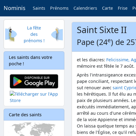
Nominis
Saints
Prénoms
Calendriers
Carte
Frise
P
Saint Sixte II
La fête
des
e
Pape (24
) de 25
prénoms !
Les saints dans votre
et les diacres:
Felicissime, A
poche !
mémoire est fêtée le 7 août.
Après l'intransigeance exces
pape conciliant, respectant le
sut renouer avec
saint Cypr
les hérétiques. Il fut élu a
paix de plusieurs années. Les
exécutés immédiatement, après
arrêté au cours d'une cérémo
Carte des saints
de la voie Appienne et imméd
On laissa quelque temps au
biens de l'Église, ce qu'il ref