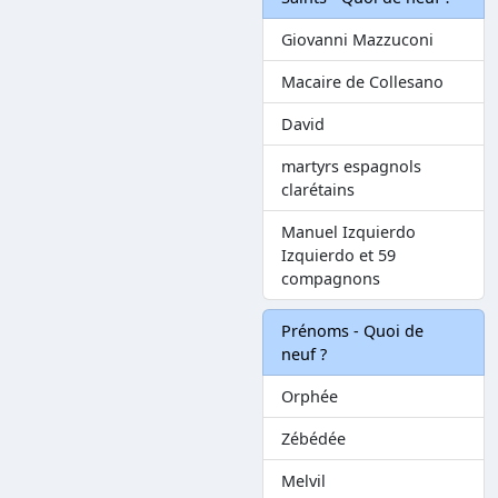
Giovanni Mazzuconi
Macaire de Collesano
David
martyrs espagnols
clarétains
Manuel Izquierdo
Izquierdo et 59
compagnons
Prénoms - Quoi de
neuf ?
Orphée
Zébédée
Melvil