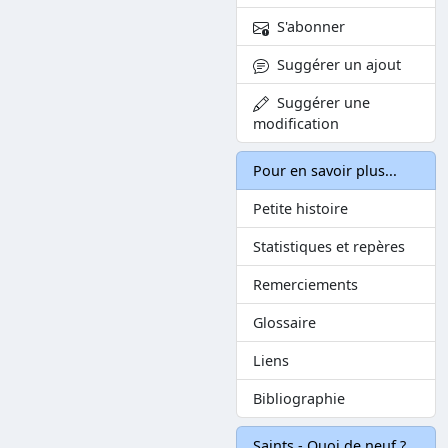
S'abonner
Suggérer un ajout
Suggérer une
modification
Pour en savoir plus...
Petite histoire
Statistiques et repères
Remerciements
Glossaire
Liens
Bibliographie
Saints - Quoi de neuf ?