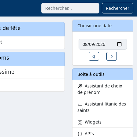
Rechercher
Choisir une date
 de fête
Date
t
Un jour avant
Un jour aprè
oms
issime
Boite à outils
Assistant de choix
de prénom
Assistant litanie des
saints
Widgets
APIs