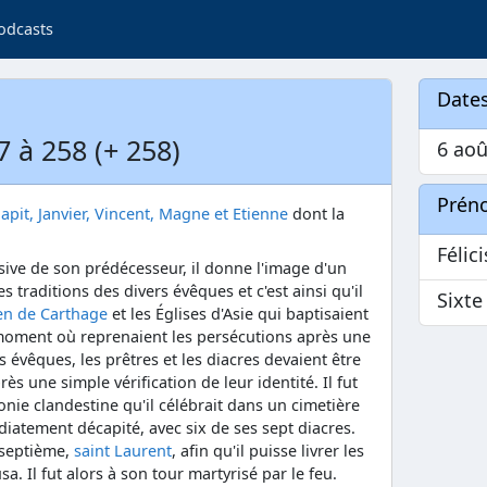
odcasts
Dates
7 à 258 (+ 258)
6 aoû
Prén
gapit, Janvier, Vincent, Magne et Etienne
dont la
Félic
sive de son prédécesseur, il donne l'image d'un
s traditions des divers évêques et c'est ainsi qu'il
Sixte
ien de Carthage
et les Églises d'Asie qui baptisaient
u moment où reprenaient les persécutions après une
 évêques, les prêtres et les diacres devaient être
 une simple vérification de leur identité. Il fut
nie clandestine qu'il célébrait dans un cimetière
iatement décapité, avec six de ses sept diacres.
 septième,
saint Laurent
, afin qu'il puisse livrer les
usa. Il fut alors à son tour martyrisé par le feu.