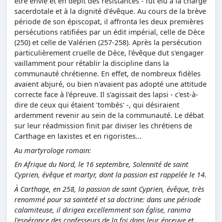
être envié et en dépit des résistances - fut élu à la charge
sacerdotale et à la dignité d'évêque. Au cours de la brève
période de son épiscopat, il affronta les deux premières
persécutions ratifiées par un édit impérial, celle de Dèce
(250) et celle de Valérien (257-258). Après la persécution
particulièrement cruelle de Dèce, l'évêque dut s'engager
vaillamment pour rétablir la discipline dans la
communauté chrétienne. En effet, de nombreux fidèles
avaient abjuré, ou bien n'avaient pas adopté une attitude
correcte face à l'épreuve. Il s'agissait des lapsi - c'est-à-
dire de ceux qui étaient 'tombés' -, qui désiraient
ardemment revenir au sein de la communauté. Le débat
sur leur réadmission finit par diviser les chrétiens de
Carthage en laxistes et en rigoristes...
Au martyrologe romain:
En Afrique du Nord, le 16 septembre, Solennité de saint
Cyprien, évêque et martyr, dont la passion est rappelée le 14.
À Carthage, en 258, la passion de saint Cyprien, évêque, très
renommé pour sa sainteté et sa doctrine: dans une période
calamiteuse, il dirigea excellemment son Église, ranima
l'espérance des confesseurs de la foi dans leur épreuve et,