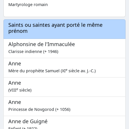
Martyrologe romain
Saints ou saintes ayant porté le même
prénom
Alphonsine de l'Immaculée
Clarisse indienne (+ 1946)
Anne
e
Mère du prophète Samuel (XI
siècle av. J.-C.)
Anne
e
(VIII
siècle)
Anne
Princesse de Novgorod (+ 1056)
Anne de Guigné
Enfant (+ 1922)