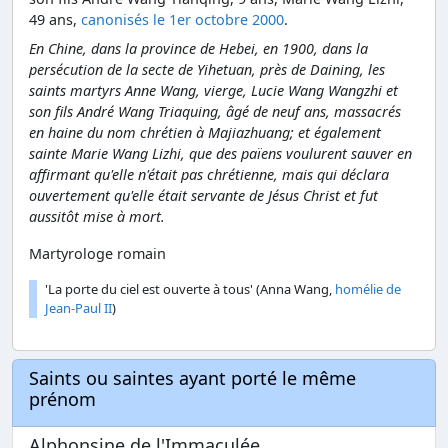
49 ans,
canonisés le 1er octobre 2000
.
En Chine, dans la province de Hebei, en 1900, dans la
persécution de la secte de Yihetuan, près de Daining, les
saints martyrs Anne Wang, vierge, Lucie Wang Wangzhi et
son fils André Wang Triaquing, âgé de neuf ans, massacrés
en haine du nom chrétien à Majiazhuang; et également
sainte Marie Wang Lizhi, que des païens voulurent sauver en
affirmant qu'elle n'était pas chrétienne, mais qui déclara
ouvertement qu'elle était servante de Jésus Christ et fut
aussitôt mise à mort.
Martyrologe romain
'La porte du ciel est ouverte à tous' (Anna Wang,
homélie de
Jean-Paul II
)
Saints ou saintes ayant porté le même
prénom
Alphonsine de l'Immaculée