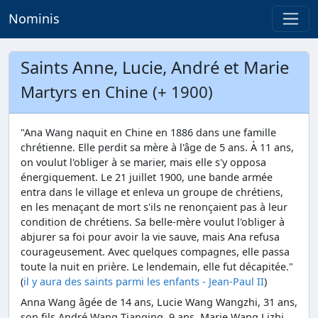
Nominis
Saints Anne, Lucie, André et Marie
Martyrs en Chine (+ 1900)
"Ana Wang naquit en Chine en 1886 dans une famille
chrétienne. Elle perdit sa mère à l'âge de 5 ans. À 11 ans,
on voulut l'obliger à se marier, mais elle s'y opposa
énergiquement. Le 21 juillet 1900, une bande armée
entra dans le village et enleva un groupe de chrétiens,
en les menaçant de mort s'ils ne renonçaient pas à leur
condition de chrétiens. Sa belle-mère voulut l'obliger à
abjurer sa foi pour avoir la vie sauve, mais Ana refusa
courageusement. Avec quelques compagnes, elle passa
toute la nuit en prière. Le lendemain, elle fut décapitée."
(
il y aura des saints parmi les enfants - Jean-Paul II
)
Anna Wang âgée de 14 ans, Lucie Wang Wangzhi, 31 ans,
son fils André Wang Tianqing, 9 ans, Marie Wang Lizhi,