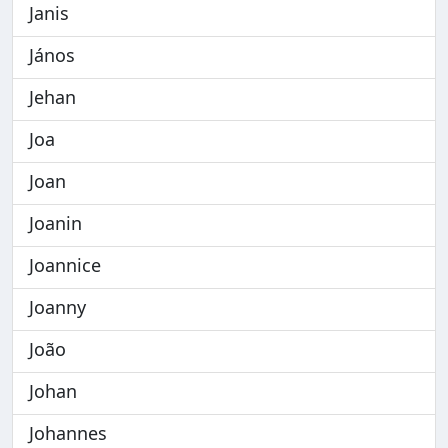
Janis
János
Jehan
Joa
Joan
Joanin
Joannice
Joanny
João
Johan
Johannes