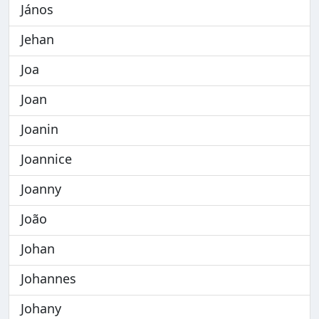
János
Jehan
Joa
Joan
Joanin
Joannice
Joanny
João
Johan
Johannes
Johany