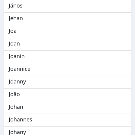
János
Jehan
Joa
Joan
Joanin
Joannice
Joanny
João
Johan
Johannes
Johany