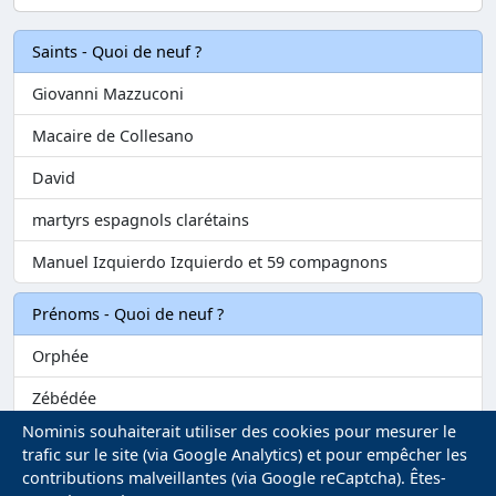
Saints - Quoi de neuf ?
Giovanni Mazzuconi
Macaire de Collesano
David
martyrs espagnols clarétains
Manuel Izquierdo Izquierdo et 59 compagnons
Prénoms - Quoi de neuf ?
Orphée
Zébédée
Nominis souhaiterait utiliser des cookies pour mesurer le
Melvil
trafic sur le site (via Google Analytics) et pour empêcher les
contributions malveillantes (via Google reCaptcha). Êtes-
Matilin