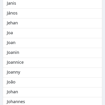
Janis
János
Jehan
Joa
Joan
Joanin
Joannice
Joanny
João
Johan
Johannes