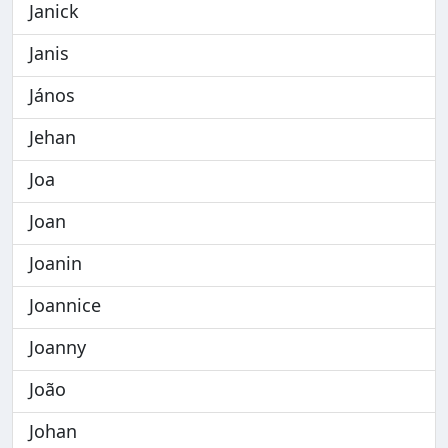
Janick
Janis
János
Jehan
Joa
Joan
Joanin
Joannice
Joanny
João
Johan