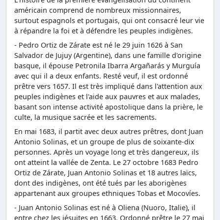
américain comprend de nombreux missionnaires,
surtout espagnols et portugais, qui ont consacré leur vie
à répandre la foi et à défendre les peuples indigènes.
- Pedro Ortiz de Zárate est né le 29 juin 1626 à San
Salvador de Jujuy (Argentine), dans une famille d'origine
basque, il épouse Petronila Ibarra Argañarás y Murguía
avec qui il a deux enfants. Resté veuf, il est ordonné
prêtre vers 1657. Il est très impliqué dans l'attention aux
peuples indigènes et l'aide aux pauvres et aux malades,
basant son intense activité apostolique dans la prière, le
culte, la musique sacrée et les sacrements.
En mai 1683, il partit avec deux autres prêtres, dont Juan
Antonio Solinas, et un groupe de plus de soixante-dix
personnes. Après un voyage long et très dangereux, ils
ont atteint la vallée de Zenta. Le 27 octobre 1683 Pedro
Ortiz de Zárate, Juan Antonio Solinas et 18 autres laïcs,
dont des indigènes, ont été tués par les aborigènes
appartenant aux groupes ethniques Tobas et Mocovíes.
- Juan Antonio Solinas est né à Oliena (Nuoro, Italie), il
entre chez les jésuites en 1663. Ordonné prêtre le 27 mai