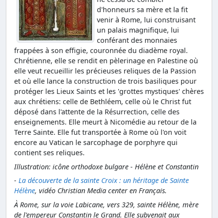
d'honneurs sa mère et la fit
venir à Rome, lui construisant
un palais magnifique, lui
conférant des monnaies
frappées à son effigie, couronnée du diadème royal.
Chrétienne, elle se rendit en pèlerinage en Palestine où
elle veut recueillir les précieuses reliques de la Passion
et où elle lance la construction de trois basiliques pour
protéger les Lieux Saints et les 'grottes mystiques' chères
aux chrétiens: celle de Bethléem, celle où le Christ fut
déposé dans l'attente de la Résurrection, celle des
enseignements. Elle meurt à Nicomédie au retour de la
Terre Sainte. Elle fut transportée à Rome où l'on voit
encore au Vatican le sarcophage de porphyre qui
contient ses reliques.
Illustration: icône orthodoxe bulgare - Hélène et Constantin
-
La découverte de la sainte Croix : un héritage de Sainte
Hélène
, vidéo Christian Media center en Français.
À Rome, sur la voie Labicane, vers 329, sainte Hélène, mère
de l'empereur Constantin le Grand. Elle subvenait aux