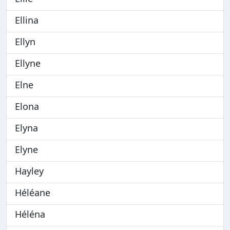
Ellina
Ellyn
Ellyne
Elne
Elona
Elyna
Elyne
Hayley
Héléane
Héléna