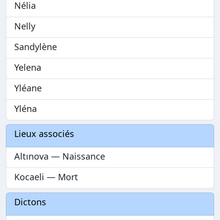
Nélia
Nelly
Sandylène
Yelena
Yléane
Yléna
Lieux associés
Altınova — Naissance
Kocaeli — Mort
Dictons