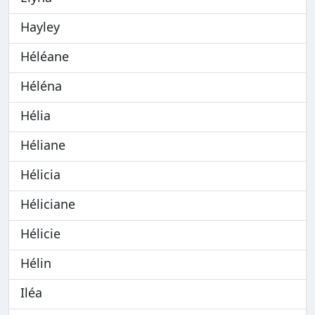
Hayley
Héléane
Héléna
Hélia
Héliane
Hélicia
Héliciane
Hélicie
Hélin
Iléa