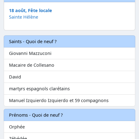
18 août, Fête locale
Sainte Hélène
Saints - Quoi de neuf ?
Giovanni Mazzuconi
Macaire de Collesano
David
martyrs espagnols clarétains
Manuel Izquierdo Izquierdo et 59 compagnons
Prénoms - Quoi de neuf ?
Orphée
Zébédée