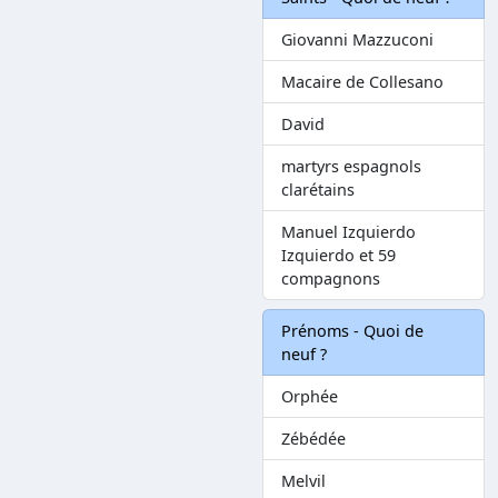
Giovanni Mazzuconi
Macaire de Collesano
David
martyrs espagnols
clarétains
Manuel Izquierdo
Izquierdo et 59
compagnons
Prénoms - Quoi de
neuf ?
Orphée
Zébédée
Melvil