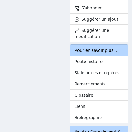
S'abonner
Suggérer un ajout
Suggérer une
modification
Pour en savoir plus...
Petite histoire
Statistiques et repères
Remerciements
Glossaire
Liens
Bibliographie
Saints - Quoi de neuf ?