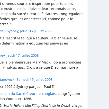
nt devenus source d'inspiration pour tous les
 d'Australiens lui doivent leur reconnaissance,
-Joseph du Sacré-Cœur et à d'autres Congrégations
écoles qu'elles ont créées ici, comme pour le
acrée."
 - Sydney, Jeudi 17 juillet 2008
 à l'esprit la foi qui a soutenu la bienheureuse
e détermination à éduquer les pauvres en
y, Jeudi 17 juillet 2008
 que la bienheureuse Mary MacKillop a prononcées
ir vingt-six ans: 'Crois à ce que Dieu murmure à
andwick, Samedi 19 juillet 2008
vier 1995 à Sydney par Jean-Paul II.
Joseph du Sacré-Cœur - en anglais
, congrégation
ulian Woods en 1866.
9, Marie-Hélène MacKillop (Marie de la Croix), vierge,