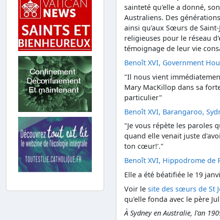
sainteté qu'elle a donné, so
Australiens. Des générations
ainsi qu'aux Sœurs de Saint
religieuses pour le réseau d'
témoignage de leur vie cons
Benoît XVI, Government House
"Il nous vient immédiatement
Mary MacKillop dans sa fort
particulier"
Benoît XVI, Barangaroo, Sydne
"Je vous répète les paroles
quand elle venait juste d'avo
ton cœur!'."
Benoît XVI, Hippodrome de R
Elle a été béatifiée le 19 jan
Voir le
site des sœurs de St 
qu'elle fonda avec le père J
À Sydney en Australie, l'an 190