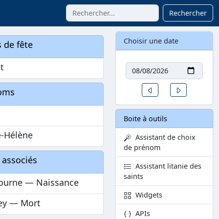
Rechercher
Choisir une date
 de fête
Date
t
Un jour avant
Un jour aprè
oms
Boite à outils
e-Hélène
Assistant de choix
de prénom
 associés
Assistant litanie des
saints
ourne — Naissance
Widgets
ey — Mort
APIs