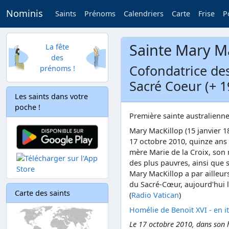
Nominis
Saints
Prénoms
Calendriers
Carte
Frise
P
Sainte Mary M
La fête
des
Cofondatrice de
prénoms !
Sacré Coeur (+ 1
Les saints dans votre
poche !
Première sainte australienn
Mary MacKillop (15 janvier 1
17 octobre 2010, quinze ans a
mère Marie de la Croix, son
des plus pauvres, ainsi que 
Mary MacKillop a par ailleu
du Sacré-Cœur, aujourd'hui l
Carte des saints
(
Radio Vatican
)
Homélie de Benoït XVI - en it
Le 17 octobre 2010, dans son