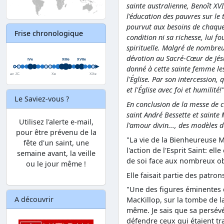
sainte australienne, Benoît X
l'éducation des pauvres sur le te
pourvut aux besoins de chaque j
Frise chronologique
condition ni sa richesse, lui f
spirituelle. Malgré de nombreux
dévotion au Sacré-Cœur de Jésu
donné à cette sainte femme les
l'Église. Par son intercession, 
et l'Église avec foi et humilit
Le Saviez-vous ?
En conclusion de la messe de 
saint André Bessette et sainte
Utilisez l'alerte e-mail,
l'amour divin..., des modèles 
pour être prévenu de la
"La vie de la Bienheureuse 
fête d'un saint, une
l'action de l'Esprit Saint: ell
semaine avant, la veille
de soi face aux nombreux ob
ou le jour même !
Elle faisait partie des patro
"Une des figures éminentes d
A découvrir
MacKillop, sur la tombe de la
même. Je sais que sa persévé
défendre ceux qui étaient tr