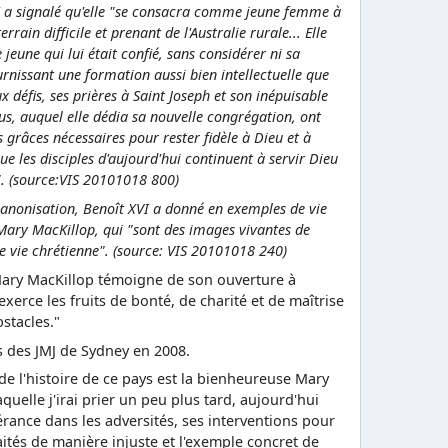
VI a signalé qu'elle "se consacra comme jeune femme à
rrain difficile et prenant de l'Australie rurale... Elle
eune qui lui était confié, sans considérer ni sa
ournissant une formation aussi bien intellectuelle que
 défis, ses prières à Saint Joseph et son inépuisable
s, auquel elle dédia sa nouvelle congrégation, ont
 grâces nécessaires pour rester fidèle à Dieu et à
que les disciples d'aujourd'hui continuent à servir Dieu
é!". (source:VIS 20101018 800)
canonisation, Benoît XVI a donné en exemples de vie
 Mary MacKillop, qui "sont des images vivantes de
de vie chrétienne". (source: VIS 20101018 240)
Mary MacKillop témoigne de son ouverture à
e exerce les fruits de bonté, de charité et de maîtrise
stacles."
ns des JMJ de Sydney en 2008.
e l'histoire de ce pays est la bienheureuse Mary
quelle j'irai prier un peu plus tard, aujourd'hui
rance dans les adversités, ses interventions pour
aités de manière injuste et l'exemple concret de