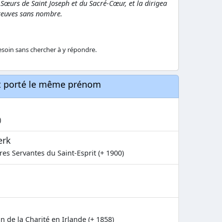
 Sœurs de Saint Joseph et du Sacré-Cœur
, et la dirigea
épreuves sans nombre.
esoin sans chercher à y répondre.
nt porté le même prénom
)
erk
es Servantes du Saint-Esprit (+ 1900)
n de la Charité en Irlande (+ 1858)