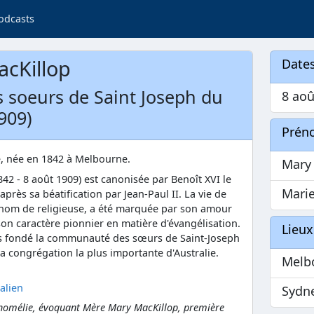
odcasts
acKillop
Dates
s soeurs de Saint Joseph du
8 aoû
909)
Prén
e, née en 1842 à Melbourne.
Mary
842 - 8 août 1909) est canonisée par Benoît XVI le
Mari
près sa béatification par Jean-Paul II. La vie de
 nom de religieuse, a été marquée par son amour
son caractère pionnier en matière d'évangélisation.
Lieux
rs fondé la communauté des sœurs de Saint-Joseph
a congrégation la plus importante d'Australie.
Melb
alien
Sydn
 homélie, évoquant Mère Mary MacKillop, première