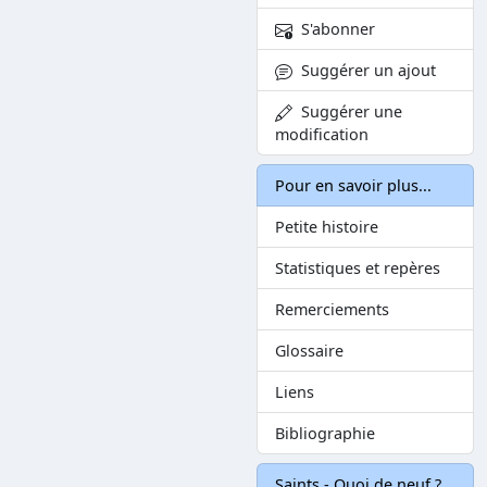
S'abonner
Suggérer un ajout
Suggérer une
modification
Pour en savoir plus...
Petite histoire
Statistiques et repères
Remerciements
Glossaire
Liens
Bibliographie
Saints - Quoi de neuf ?