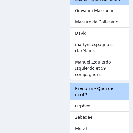
Giovanni Mazzuconi
Macaire de Collesano
David
martyrs espagnols
clarétains
Manuel Izquierdo
Izquierdo et 59
compagnons
Prénoms - Quoi de
neuf ?
Orphée
Zébédée
Melvil