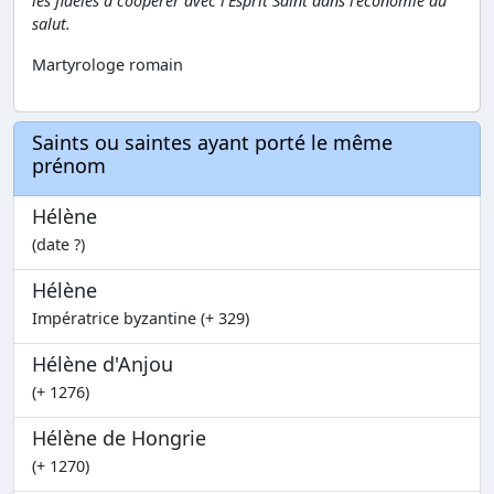
les fidèles à coopérer avec l'Esprit Saint dans l'économie du
salut.
Martyrologe romain
Saints ou saintes ayant porté le même
prénom
Hélène
(date ?)
Hélène
Impératrice byzantine (+ 329)
Hélène d'Anjou
(+ 1276)
Hélène de Hongrie
(+ 1270)