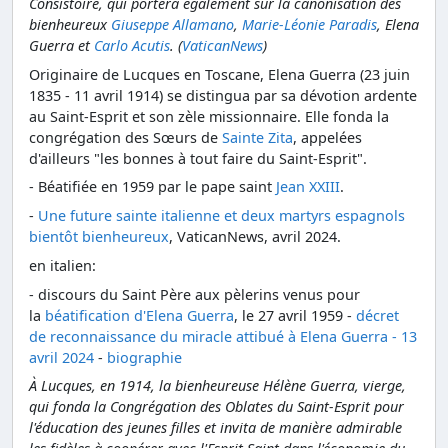
Consistoire, qui portera également sur la canonisation des
bienheureux
Giuseppe Allamano
,
Marie-Léonie Paradis
, Elena
Guerra et
Carlo Acutis
. (
VaticanNews
)
Originaire de Lucques en Toscane, Elena Guerra (23 juin
1835 - 11 avril 1914) se distingua par sa dévotion ardente
au Saint-Esprit et son zèle missionnaire. Elle fonda la
congrégation des Sœurs de
Sainte Zita
, appelées
d'ailleurs "les bonnes à tout faire du Saint-Esprit".
- Béatifiée en 1959 par le pape saint
Jean XXIII
.
-
Une future sainte italienne et deux martyrs espagnols
bientôt bienheureux
, VaticanNews, avril 2024.
en italien:
- discours du Saint Père aux pèlerins venus pour
la
béatification d'Elena Guerra
, le 27 avril 1959 -
décret
de reconnaissance du miracle attibué à Elena Guerra - 13
avril 2024
-
biographie
À Lucques, en 1914, la bienheureuse Hélène Guerra, vierge,
qui fonda la Congrégation des Oblates du Saint-Esprit pour
l'éducation des jeunes filles et invita de manière admirable