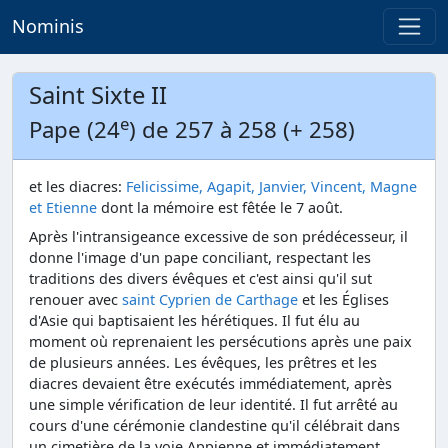
Nominis
Saint Sixte II
e
Pape (24
) de 257 à 258 (+ 258)
et les diacres:
Felicissime, Agapit, Janvier, Vincent, Magne
et Etienne
dont la mémoire est fêtée le 7 août.
Après l'intransigeance excessive de son prédécesseur, il
donne l'image d'un pape conciliant, respectant les
traditions des divers évêques et c'est ainsi qu'il sut
renouer avec
saint Cyprien de Carthage
et les Églises
d'Asie qui baptisaient les hérétiques. Il fut élu au
moment où reprenaient les persécutions après une paix
de plusieurs années. Les évêques, les prêtres et les
diacres devaient être exécutés immédiatement, après
une simple vérification de leur identité. Il fut arrêté au
cours d'une cérémonie clandestine qu'il célébrait dans
un cimetière de la voie Appienne et immédiatement