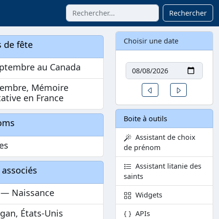
Rechercher
Choisir une date
 de fête
Date
eptembre au Canada
cembre, Mémoire
Un jour avant
Un jour aprè
tative en France
Boite à outils
oms
Assistant de choix
es
de prénom
Assistant litanie des
 associés
saints
s — Naissance
Widgets
gan, États-Unis
APIs