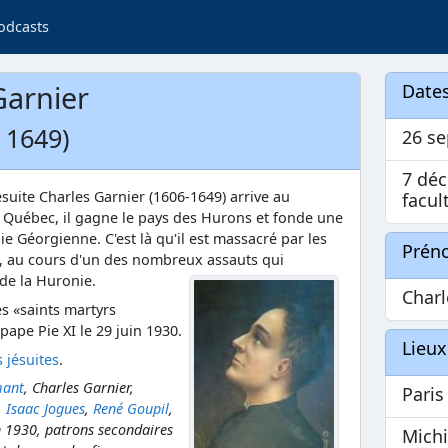
odcasts
Garnier
Dates
+ 1649)
26 s
7 dé
ésuite Charles Garnier (1606-1649) arrive au
facul
e Québec, il gagne le pays des Hurons et fonde une
aie Géorgienne. C'est là qu'il est massacré par les
Prén
, au cours d'un des nombreux assauts qui
 de la Huronie.
Charl
es «saints martyrs
pape Pie XI le 29 juin 1930.
Lieux
s jésuites
.
mant
, Charles Garnier,
Pari
,
Isaac Jogues
,
René Goupil
,
n 1930, patrons secondaires
Michi