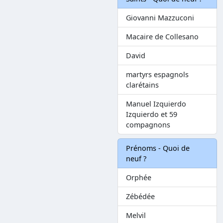
Giovanni Mazzuconi
Macaire de Collesano
David
martyrs espagnols
clarétains
Manuel Izquierdo
Izquierdo et 59
compagnons
Prénoms - Quoi de
neuf ?
Orphée
Zébédée
Melvil