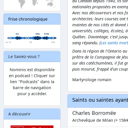
du Canada depuis 1940, ils son
nationales proposées en exemple
Avec nos découvreurs et nos fo
architectes: leurs courses ont tr
Frise chronologique
maintes de nos cités et donné 
universités, collèges, écoles), 
Québec. Davantage, c'est jusqu
sang répandu. (
Les saints mar
Dans la région de l'Ontario au
Le Saviez-vous ?
prêtre de la Compagnie de Jésu
sur des catéchumènes, il fut gr
puis mourut, frappé d'un coup
Nominis est disponible
en podcast ! Cliquer sur
Martyrologe romain
lien "Podcasts" dans la
barre de navigation
pour y accéder.
Saints ou saintes aya
Charles Borromée
A découvrir
Archevêque de Milan (+ 1584