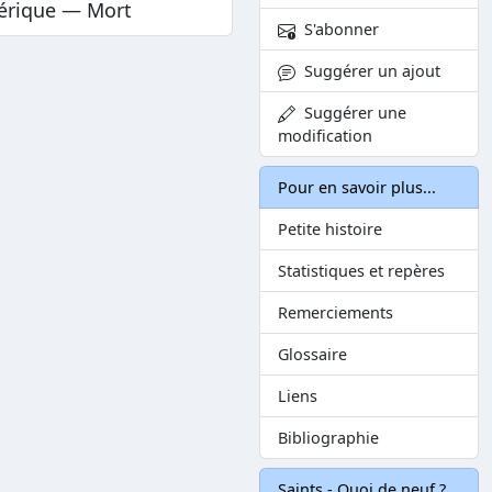
érique — Mort
S'abonner
Suggérer un ajout
Suggérer une
modification
Pour en savoir plus...
Petite histoire
Statistiques et repères
Remerciements
Glossaire
Liens
Bibliographie
Saints - Quoi de neuf ?