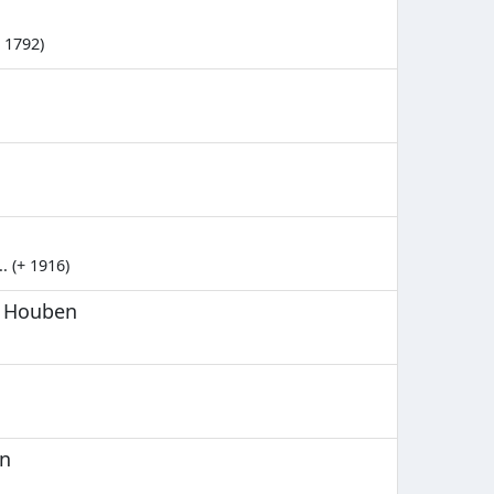
 1792)
. (+ 1916)
é Houben
un