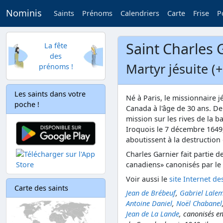
Nominis
Saints
Prénoms
Calendriers
Carte
Frise
P
Saint Charles 
La fête
des
Martyr jésuite (
prénoms !
Les saints dans votre
Né à Paris, le missionnaire j
poche !
Canada à l'âge de 30 ans. D
mission sur les rives de la b
Iroquois le 7 décembre 1649
aboutissent à la destruction
Charles Garnier fait partie d
canadiens» canonisés par le 
Voir aussi le
site Internet de
Carte des saints
Jean de Brébeuf
,
Gabriel Lale
Antoine Daniel
,
Noël Chabanel
Jean de La Lande
, canonisés e