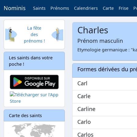
Nominis
Saints
Prénoms
Calendriers
Carte
Frise
P
Charles
La fête
des
Prénom masculin
prénoms !
Etymologie germanique : "kar
Les saints dans votre
poche !
Formes dérivées du p
Carl
Carle
Carline
Carte des saints
Carlo
Carlos