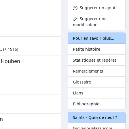
Suggérer un ajout
Suggérer une
modification
Pour en savoir plus...
. (+ 1916)
Petite histoire
Statistiques et repères
é Houben
Remerciements
Glossaire
Liens
Bibliographie
Saints - Quoi de neuf ?
un
Giovanni Mazzuconi