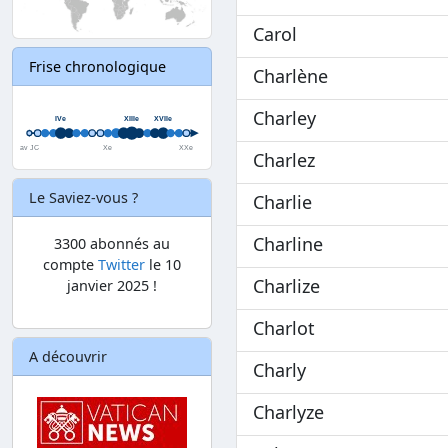
Carol
Frise chronologique
Charlène
Charley
Charlez
Le Saviez-vous ?
Charlie
Charline
3300 abonnés au
compte
Twitter
le 10
Charlize
janvier 2025 !
Charlot
A découvrir
Charly
Charlyze