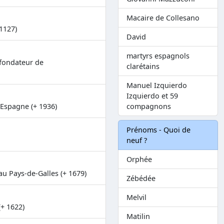
Macaire de Collesano
1127)
David
martyrs espagnols
 fondateur de
clarétains
Manuel Izquierdo
Izquierdo et 59
 Espagne (+ 1936)
compagnons
Prénoms - Quoi de
neuf ?
Orphée
au Pays-de-Galles (+ 1679)
Zébédée
Melvil
+ 1622)
Matilin