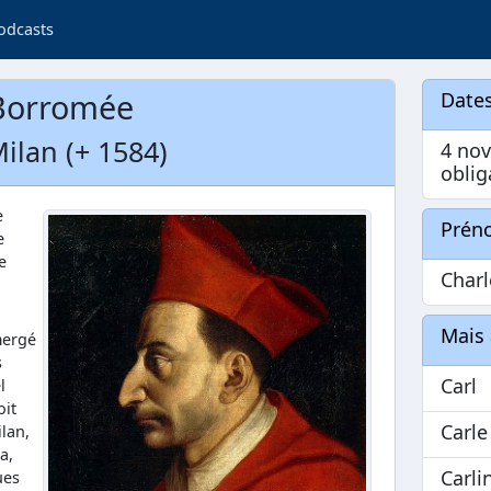
odcasts
 Borromée
Dates
ilan (+ 1584)
4 no
oblig
e
Prén
e
e
Charl
Mais 
mergé
s
Carl
l
oit
Carle
lan,
a,
Carli
ues