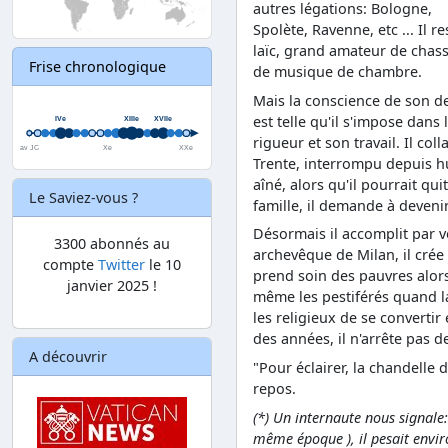
autres légations: Bologne,
Spolète, Ravenne, etc ... Il re
laïc, grand amateur de chass
Frise chronologique
de musique de chambre.
Mais la conscience de son d
est telle qu'il s'impose dans
rigueur et son travail. Il co
Trente, interrompu depuis h
aîné, alors qu'il pourrait qu
Le Saviez-vous ?
famille, il demande à devenir
Désormais il accomplit par vo
3300 abonnés au
archevêque de Milan, il crée
compte
Twitter
le 10
prend soin des pauvres alors
janvier 2025 !
même les pestiférés quand l
les religieux de se convertir
des années, il n'arrête pas 
A découvrir
"Pour éclairer, la chandelle d
repos.
(*) Un internaute nous signale:
même époque ), il pesait envi