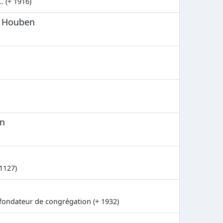
. (+ 1916)
é Houben
un
1127)
- fondateur de congrégation (+ 1932)