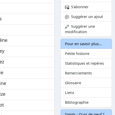
S'abonner
Suggérer un ajout
s
Suggérer une
modification
lène
Pour en savoir plus...
ey
Petite histoire
ez
Statistiques et repères
ie
Remerciements
ine
Glossaire
Liens
ize
Bibliographie
ot
Saints - Quoi de neuf ?