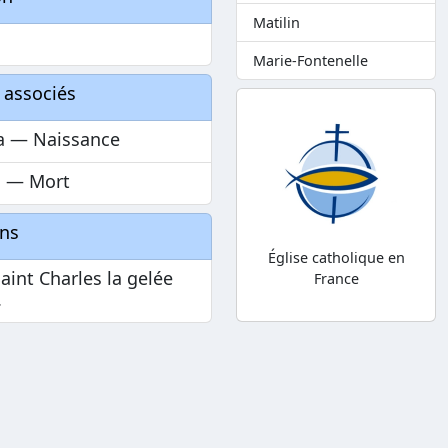
Matilin
Marie-Fontenelle
 associés
a — Naissance
n — Mort
ons
Église catholique en
Saint Charles la gelée
France
.