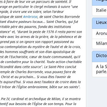
es à faire de leur vie un parcours de sainteté. Il
rage en particulier le clergé milanais à suivre "une
Italie
impide, à vivre une vie sobre, selon l'ardeur
olique de saint
Ambroise
, de saint Charles Borromée
Lieux
 tant d'autre pasteurs locaux... Saint Charles, qui fut
ritable père des pauvres, fonda des institutions
istance" et, "durant la peste de 1576 il resta parmi son
Aron
endre avec les armes de la prière, de la pénitence et de
mprend pas si on ignore son rapport passionné au
Mila
s sa contemplation du mystère de l'autel et de la croix,
des hommes souffrants et son élan apostolique de
Dict
'est de l'Eucharistie, cœur de toute communauté, qu'il
t de combattre pour la charité. Toute action charitable
A la 
fécondité dans cette source". Le Saint-Père conclut
parle
exemple de Charles Borromée, vous pouvez faire de
Christ et au prochain... Si vous êtes l'avenir de
dès aujourd'hui. Si vous avez l'audace de croire dans la
l trésor de l'Église ambrosienne, bâtie sur ses saints".
ie IV, cardinal et archevêque de Milan, il se montra
ttentif aux besoins de l'Église de son temps. Pour la