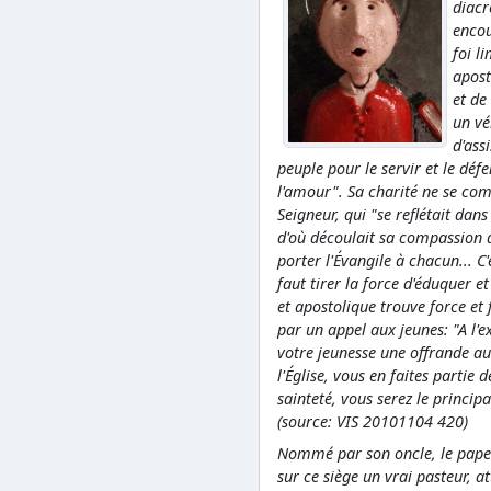
diacr
encou
foi l
apost
et de
un vé
d'ass
peuple pour le servir et le déf
l'amour". Sa charité ne se co
Seigneur, qui "se reflétait dan
d'où découlait sa compassion 
porter l'Évangile à chacun... C
faut tirer la force d'éduquer e
et apostolique trouve force et 
par un appel aux jeunes: "A l'
votre jeunesse une offrande au 
l'Église, vous en faites partie 
sainteté, vous serez le principa
(source: VIS 20101104 420)
Nommé par son oncle, le pape P
sur ce siège un vrai pasteur, a