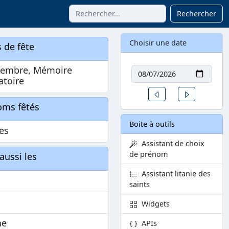
Rechercher
Choisir une date
 de fête
Date
vembre, Mémoire
atoire
Un jour avant
Un jour aprè
oms fêtés
Boite à outils
es
Assistant de choix
de prénom
aussi les
Assistant litanie des
saints
Widgets
ne
APIs