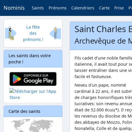
Nominis
Saints
Prénoms
Calendriers
Carte
Frise
P
Saint Charles
La fête
des
Archevêque de M
prénoms !
Les saints dans votre
Fils cadet d'une noble famill
poche !
italienne, il avait tout pour s
laisser entraîner dans une vi
facile et fastueuse.
Neveu d'un pape, nommé
cardinal à 22 ans, il est sub
de charges honorifiques trè
lucratives: son revenu annue
était de 52.000 écus
(*)
. Il reç
Carte des saints
les revenus du diocèse de Mi
des abbayes de Mozzo, Folin
Nonatella, Colle et de quelq