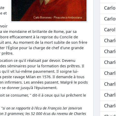
Carlo
ste
e et
Carlo
evoir
Carol
 la vie mondaine et brillante de Rome, par sa
llabore efficacement à la reprise du Concile de
Char
uit ans. Au moment de la mort subite de son frère
itter l'Église pour la charge de chef d'une grande
Charl
 prêtre.
cation ce qu'il réalisait par devoir. Devenu
Charl
 des séminaires pour la formation des prêtres. Il
 qu'il vit lui-même pauvrement. Il soigne lui-
Charl
a peste ravage Milan en 1576. Il demande à tous
 en infirmiers. Les années passent. Malgré le poids
Charl
de se donner jusqu'à l'épuisement.
Charl
oit se consumer, " dit-il à ceux qui lui prêchent le
Charl
 "si on se rapporte à l'écu de François Ier (environ
ron 3 grammes; les 52 000 écus du revenu de Charles