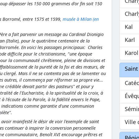
Charl
oup dépasser les 150 000 grammes d'or fin soit 150
Charl
les Borromé, entre 1575 et 1599,
musée à Milan (en
Kal
Père a fait parvenir un message au Cardinal Dionigio
Karl
n (Italie), pour le quatrième centenaire de la
Borromée. En voici les passages principaux: Charles
Karol
e difficile pour le christianisme, "une époque
ur la communauté chrétienne, pleine de divisions et
ffaiblissement de la pureté de la foi et des mœurs, de
Saint
 clergé. Mais il ne se contenta pas de se lamenter ou
s autres, il commença par réformer sa propre vie...
Catéc
me crédible devait partir des pasteurs" et pour y
ralité de l'Eucharistie, à la spiritualité de la croix, à
Évêq
à l'écoute de la Parole, à la fidélité envers le Pape,
es indications comme garantie d'une communion
Sémi
plète".
Ville
 avoir manifesté le désir de voir l'exemple de saint
es continuer à inspirer la conversion personnelle
e communautaire, Benoît XVI encourage prêtres et
Régi