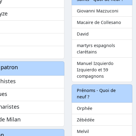
y
Giovanni Mazzuconi
yze
Macaire de Collesano
David
martyrs espagnols
clarétains
Manuel Izquierdo
 patron
Izquierdo et 59
compagnons
histes
Prénoms - Quoi de
ues
neuf ?
naristes
Orphée
 de Milan
Zébédée
Melvil
on