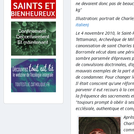
ne devaient donc pas de beauc
kg"
Illustration: portrait de Char
italien)
Le 4 novembre 2010, le Saint-
Tettamanzi, Archevêque de Mila
canonisation de saint Charles 
Borromée vécut dans une périod
sombre parsemée d'épreuves po
de convulsions doctrinales, d'a
mauvais exemples de la part du
de condamner. Pour changer le
Il était conscient qu'une réfor
parvenir il eut recours à la cent
la fréquence des sacrements et 
"toujours prompt à obéir à s
ecclésiale, authentique et com
Après
Charl
comm