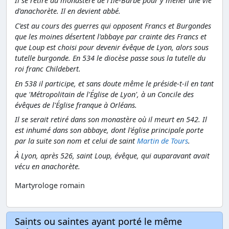
Il se retire au monastère de l'Ile-Barbe pour y mener une vie
d'anachorète. Il en devient abbé.
C'est au cours des guerres qui opposent Francs et Burgondes
que les moines désertent l'abbaye par crainte des Francs et
que Loup est choisi pour devenir évêque de Lyon, alors sous
tutelle burgonde. En 534 le diocèse passe sous la tutelle du
roi franc Childebert.
En 538 il participe, et sans doute même le préside-t-il en tant
que 'Métropolitain de l'Église de Lyon', à un Concile des
évêques de l'Église franque à Orléans.
Il se serait retiré dans son monastère où il meurt en 542. Il
est inhumé dans son abbaye, dont l'église principale porte
par la suite son nom et celui de saint
Martin de Tours
.
À Lyon, après 526, saint Loup, évêque, qui auparavant avait
vécu en anachorète.
Martyrologe romain
Saints ou saintes ayant porté le même