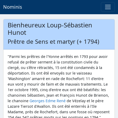
Nominis
Bienheureux Loup-Sébastien
Hunot
Prêtre de Sens et martyr (+ 1794)
"Parmi les prêtres de l'Yonne arrêtés en 1793 pour avoir
refusé de prêter serment à la constitution civile du
clergé, ou s'être rétractés, 15 ont été condamnés à la
déportation. Ils ont été envoyés sur le vaisseau
'Washington' amarré en rade de Rochefort: 11 d'entre
eux vont y mourir de faim et de mauvais traitements. Le
1er octobre 1995, cinq d'entre eux ont été béatifiés: les
chanoines Sébastien, Jean et François Hunot de Brienon,
le chanoine
Georges Edme René
de Vézelay et le père
Lazare Tiersot d'Avallon. Ils ont été enterrés à l'Ile
Madame, près de Rochefort, dans une fosse où reposent
254 des 547 prêtres morts sur les pontons en 1794."