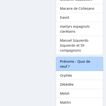
Macaire de Collesano
David
martyrs espagnols
clarétains
Manuel Izquierdo
Izquierdo et 59
compagnons
Prénoms - Quoi de
neuf ?
Orphée
Zébédée
Melvil
Matilin