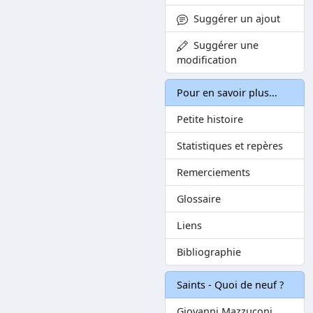
Suggérer un ajout
Suggérer une
modification
Pour en savoir plus...
Petite histoire
Statistiques et repères
Remerciements
Glossaire
Liens
Bibliographie
Saints - Quoi de neuf ?
Giovanni Mazzuconi