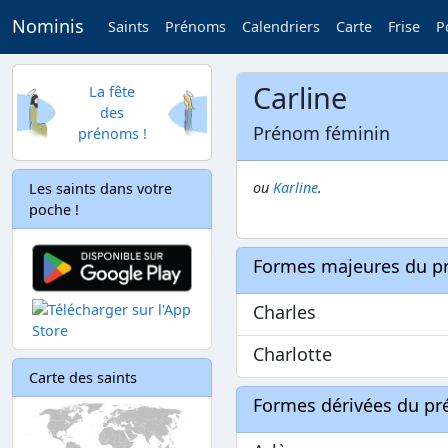
Nominis
Saints
Prénoms
Calendriers
Carte
Frise
P
Carline
La fête
des
Prénom féminin
prénoms !
ou
Karline
.
Les saints dans votre
poche !
Formes majeures du 
Charles
Charlotte
Carte des saints
Formes dérivées du p