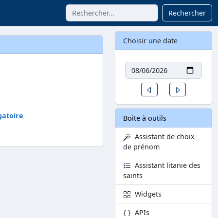
Rechercher
Choisir une date
Date
Un jour avant
Un jour aprè
gatoire
Boite à outils
Assistant de choix
de prénom
Assistant litanie des
saints
Widgets
APIs