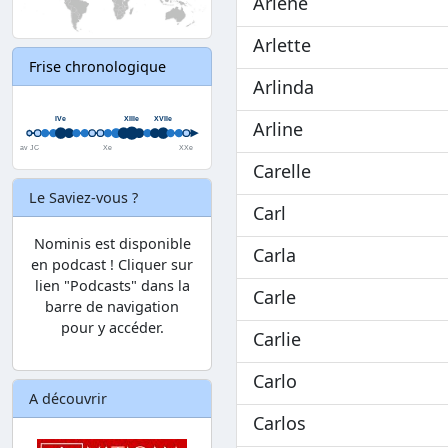
Arlène
Arlette
Frise chronologique
Arlinda
Arline
Carelle
Le Saviez-vous ?
Carl
Nominis est disponible
Carla
en podcast ! Cliquer sur
lien "Podcasts" dans la
Carle
barre de navigation
pour y accéder.
Carlie
Carlo
A découvrir
Carlos