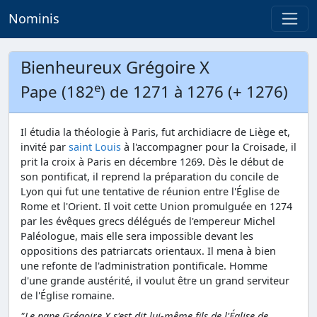
Nominis
Bienheureux Grégoire X
e
Pape (182
) de 1271 à 1276 (+ 1276)
Il étudia la théologie à Paris, fut archidiacre de Liège et,
invité par
saint Louis
à l'accompagner pour la Croisade, il
prit la croix à Paris en décembre 1269. Dès le début de
son pontificat, il reprend la préparation du concile de
Lyon qui fut une tentative de réunion entre l'Église de
Rome et l'Orient. Il voit cette Union promulguée en 1274
par les évêques grecs délégués de l'empereur Michel
Paléologue, mais elle sera impossible devant les
oppositions des patriarcats orientaux. Il mena à bien
une refonte de l'administration pontificale. Homme
d'une grande austérité, il voulut être un grand serviteur
de l'Église romaine.
"Le pape Grégoire X s'est dit lui-même fils de l'Église de