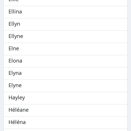
Ellina
Ellyn
Ellyne
Elne
Elona
Elyna
Elyne
Hayley
Héléane
Héléna