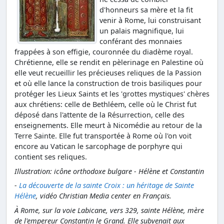
d'honneurs sa mère et la fit
venir à Rome, lui construisant
un palais magnifique, lui
conférant des monnaies
frappées à son effigie, couronnée du diadème royal.
Chrétienne, elle se rendit en pèlerinage en Palestine où
elle veut recueillir les précieuses reliques de la Passion
et où elle lance la construction de trois basiliques pour
protéger les Lieux Saints et les 'grottes mystiques' chères
aux chrétiens: celle de Bethléem, celle où le Christ fut
déposé dans l'attente de la Résurrection, celle des
enseignements. Elle meurt à Nicomédie au retour de la
Terre Sainte. Elle fut transportée à Rome où l'on voit
encore au Vatican le sarcophage de porphyre qui
contient ses reliques.
Illustration: icône orthodoxe bulgare - Hélène et Constantin
-
La découverte de la sainte Croix : un héritage de Sainte
Hélène
, vidéo Christian Media center en Français.
À Rome, sur la voie Labicane, vers 329, sainte Hélène, mère
de l'empereur Constantin le Grand. Elle subvenait aux