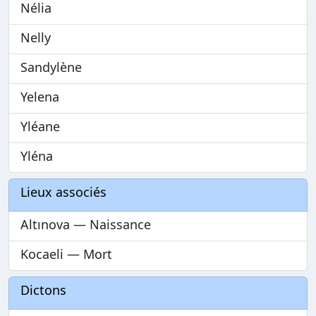
Nélia
Nelly
Sandylène
Yelena
Yléane
Yléna
Lieux associés
Altınova — Naissance
Kocaeli — Mort
Dictons