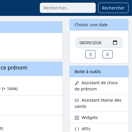
Rechercher
Choisir une date
Date
Un jour avant
Un jour aprè
à ce prénom
Boite à outils
Assistant de choix
 (+ 1644)
de prénom
Assistant litanie des
saints
Widgets
e)
APIs