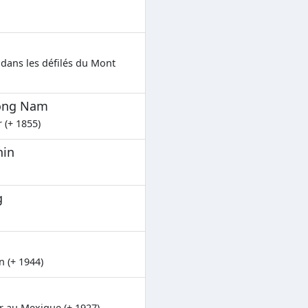
dans les défilés du Mont
ong Nam
 (+ 1855)
hin
g
n (+ 1944)
r au Mexique (+ 1927)