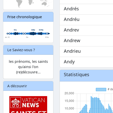
Andrés
Frise chronologique
Andréu
Andrev
Andrew
Le Saviez-vous ?
Andrieu
Andy
les prénoms, les saints
qu'ainsi l'on
(re)découvre...
Statistiques
A découvrir