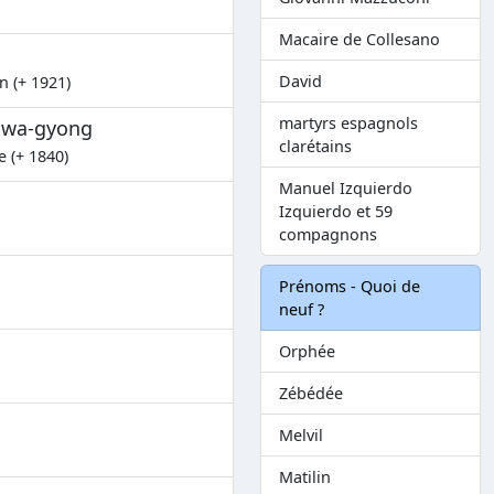
Macaire de Collesano
David
n (+ 1921)
martyrs espagnols
Hwa-gyong
clarétains
e (+ 1840)
Manuel Izquierdo
Izquierdo et 59
compagnons
Prénoms - Quoi de
neuf ?
Orphée
Zébédée
Melvil
Matilin