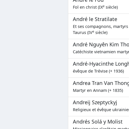
e
Fol en christ (IX
siècle)
André le Stratilate
Et ses compagnons, martyrs 
e
Taurus (IV
siècle)
André Nguyên Kim Th
Catéchiste vietnamien martyr
André-Hyacinthe Long
évêque de Trévise (+ 1936)
Andrea Tran Van Thon
Martyr en Annam (+ 1835)
Andreij Szeptyckyj
Religieux et évêque ukrainie
Andrés Solá y Molist
Missionnaire clarétain marty