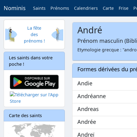
Nominis
Saints
Prénoms
Calendriers
Carte
Frise
P
André
La fête
des
Prénom masculin (Bibl
prénoms !
Etymologie grecque : "andros"
Les saints dans votre
poche !
Formes dérivées du p
Andie
Andréanne
Andreas
Carte des saints
Andrée
Andreï