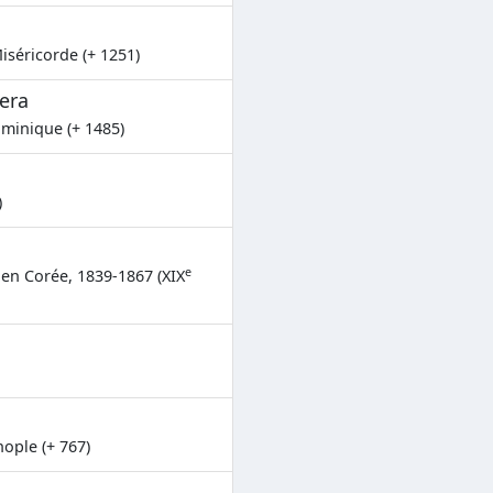
iséricorde (+ 1251)
era
ominique (+ 1485)
)
e
en Corée, 1839-1867 (XIX
ople (+ 767)