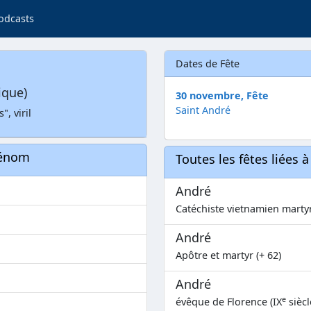
odcasts
Dates de Fête
ique)
30 novembre, Fête
Saint André
, viril
rénom
Toutes les fêtes liées 
André
Catéchiste vietnamien martyr
André
Apôtre et martyr (+ 62)
André
e
évêque de Florence (IX
siècl