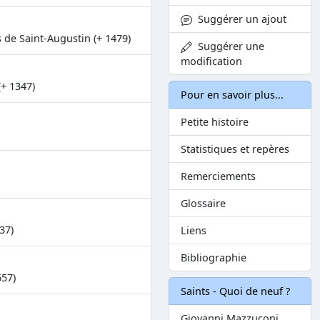
Suggérer un ajout
s de Saint-Augustin (+ 1479)
Suggérer une
modification
(+ 1347)
Pour en savoir plus...
Petite histoire
Statistiques et repères
Remerciements
Glossaire
37)
Liens
Bibliographie
657)
Saints - Quoi de neuf ?
Giovanni Mazzuconi