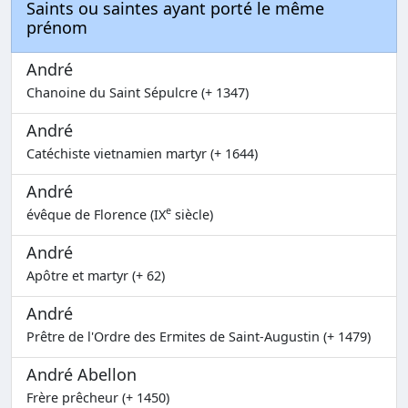
Saints ou saintes ayant porté le même
prénom
André
Chanoine du Saint Sépulcre (+ 1347)
André
Catéchiste vietnamien martyr (+ 1644)
André
e
évêque de Florence (IX
siècle)
André
Apôtre et martyr (+ 62)
André
Prêtre de l'Ordre des Ermites de Saint-Augustin (+ 1479)
André Abellon
Frère prêcheur (+ 1450)