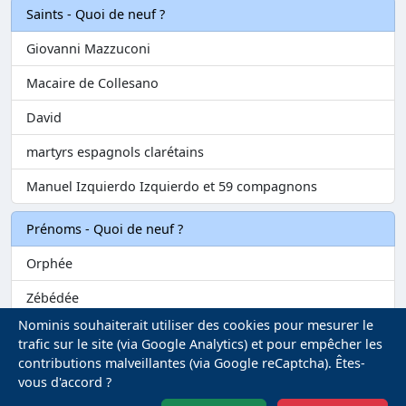
Saints - Quoi de neuf ?
Giovanni Mazzuconi
Macaire de Collesano
David
martyrs espagnols clarétains
Manuel Izquierdo Izquierdo et 59 compagnons
Prénoms - Quoi de neuf ?
Orphée
Zébédée
Nominis souhaiterait utiliser des cookies pour mesurer le
Melvil
trafic sur le site (via Google Analytics) et pour empêcher les
contributions malveillantes (via Google reCaptcha). Êtes-
Matilin
vous d'accord ?
Marie-Fontenelle