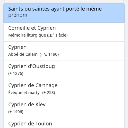
Saints ou saintes ayant porté le même
prénom
Corneille et Cyprien
e
Mémoire liturgique (III
siècle)
Cyprien
Abbé de Calami (+ v. 1190)
Cyprien d'Oustioug
(+ 1276)
Cyprien de Carthage
Évêque et martyr (+ 258)
Cyprien de Kiev
(+ 1406)
Cyprien de Toulon