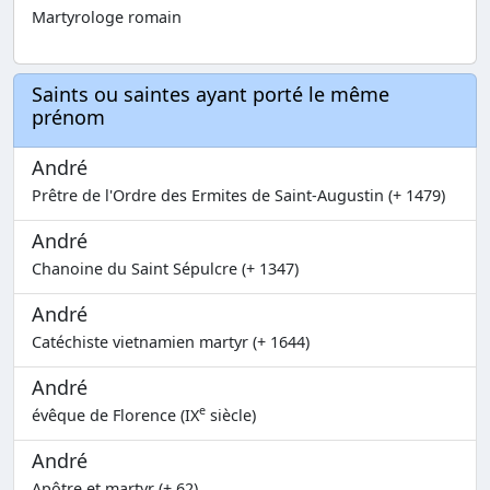
Martyrologe romain
Saints ou saintes ayant porté le même
prénom
André
Prêtre de l'Ordre des Ermites de Saint-Augustin (+ 1479)
André
Chanoine du Saint Sépulcre (+ 1347)
André
Catéchiste vietnamien martyr (+ 1644)
André
e
évêque de Florence (IX
siècle)
André
Apôtre et martyr (+ 62)