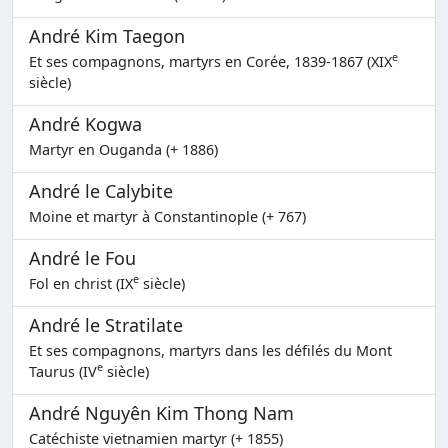
André Kim Taegon
e
Et ses compagnons, martyrs en Corée, 1839-1867 (XIX
siècle)
André Kogwa
Martyr en Ouganda (+ 1886)
André le Calybite
Moine et martyr à Constantinople (+ 767)
André le Fou
e
Fol en christ (IX
siècle)
André le Stratilate
Et ses compagnons, martyrs dans les défilés du Mont
e
Taurus (IV
siècle)
André Nguyên Kim Thong Nam
Catéchiste vietnamien martyr (+ 1855)