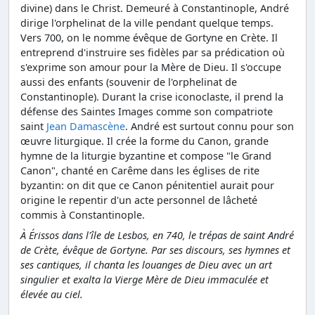
divine) dans le Christ. Demeuré à Constantinople, André
dirige l'orphelinat de la ville pendant quelque temps.
Vers 700, on le nomme évêque de Gortyne en Crète. Il
entreprend d'instruire ses fidèles par sa prédication où
s'exprime son amour pour la Mère de Dieu. Il s'occupe
aussi des enfants (souvenir de l'orphelinat de
Constantinople). Durant la crise iconoclaste, il prend la
défense des Saintes Images comme son compatriote
saint
Jean Damascène
. André est surtout connu pour son
œuvre liturgique. Il crée la forme du Canon, grande
hymne de la liturgie byzantine et compose "le Grand
Canon", chanté en Carême dans les églises de rite
byzantin: on dit que ce Canon pénitentiel aurait pour
origine le repentir d'un acte personnel de lâcheté
commis à Constantinople.
À Érissos dans l'île de Lesbos, en 740, le trépas de saint André
de Crète, évêque de Gortyne. Par ses discours, ses hymnes et
ses cantiques, il chanta les louanges de Dieu avec un art
singulier et exalta la Vierge Mère de Dieu immaculée et
élevée au ciel.