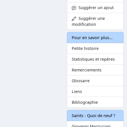
Suggérer un ajout
Suggérer une
modification
Pour en savoir plus...
Petite histoire
Statistiques et repères
Remerciements
Glossaire
Liens
Bibliographie
Saints - Quoi de neuf ?
Giovanni Mazzuconi