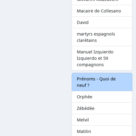
Macaire de Collesano
David
martyrs espagnols
clarétains
Manuel Izquierdo
Izquierdo et 59
compagnons
Prénoms - Quoi de
neuf ?
Orphée
Zébédée
Melvil
Matilin