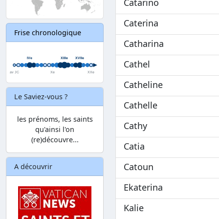
Catarino
Caterina
Frise chronologique
Catharina
Cathel
Catheline
Le Saviez-vous ?
Cathelle
les prénoms, les saints
Cathy
qu'ainsi l'on
(re)découvre...
Catia
Catoun
A découvrir
Ekaterina
Kalie