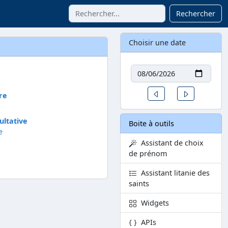
Rechercher
Choisir une date
Date
Un jour avant
Un jour aprè
re
ltative
Boite à outils
e
Assistant de choix
de prénom
Assistant litanie des
saints
Widgets
APIs