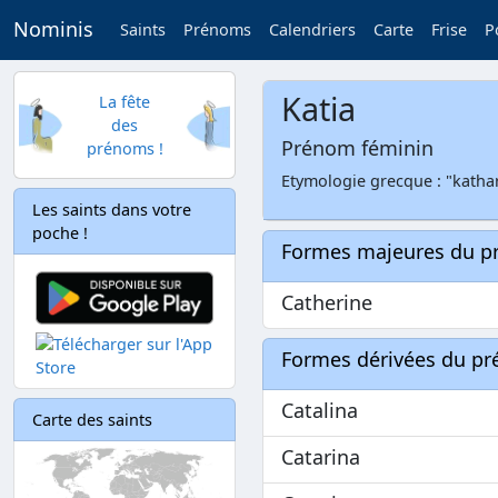
Nominis
Saints
Prénoms
Calendriers
Carte
Frise
P
Katia
La fête
des
Prénom féminin
prénoms !
Etymologie grecque : "katha
Les saints dans votre
poche !
Formes majeures du 
Catherine
Formes dérivées du p
Catalina
Carte des saints
Catarina